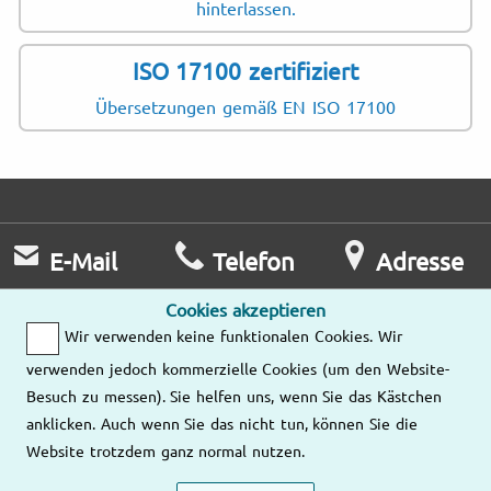
hinterlassen.
ISO 17100 zertifiziert
Übersetzungen gemäß EN ISO 17100
E-Mail
Telefon
Adresse
Wir antworten
Mo – Fr
Cookies akzeptieren
Ihnen so rasch
9:00 – 18:00
Wir verwenden keine funktionalen Cookies. Wir
Unsere
wie möglich.
Tel.:
Standorte
verwenden jedoch kommerzielle Cookies (um den Website-
Besuch zu messen). Sie helfen uns, wenn Sie das Kästchen
Schreiben Sie
01/229 73 20
anklicken. Auch wenn Sie das nicht tun, können Sie die
uns eine E-
Website trotzdem ganz normal nutzen.
Mail