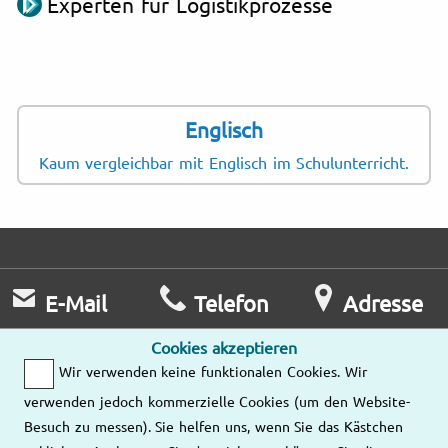
Experten für Logistikprozesse
Englisch
Kaum vergleichbar mit Englisch im Schulunterricht.
E-Mail
Telefon
Adresse
Wir antworten
Mo – Fr
Cookies akzeptieren
Ihnen so rasch
9:00 – 18:00
Wir verwenden keine funktionalen Cookies. Wir
Unsere
wie möglich.
Tel.:
Standorte
verwenden jedoch kommerzielle Cookies (um den Website-
Besuch zu messen). Sie helfen uns, wenn Sie das Kästchen