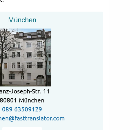
München
anz-Joseph-Str. 11
80801 München
089 63509129
en@fasttranslator.com