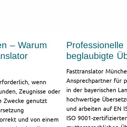
gen – Warum
Professionell
nslator
beglaubigte Ü
Fasttranslator Münche
Ansprechpartner für p
rforderlich, wenn
in der bayerischen La
unden, Zeugnisse oder
hochwertige Übersetz
he Zwecke genutzt
und arbeiten auf EN 
ersetzung
ISO 9001-zertifizier
korrekt und von einem
muttersprachlichen Ü