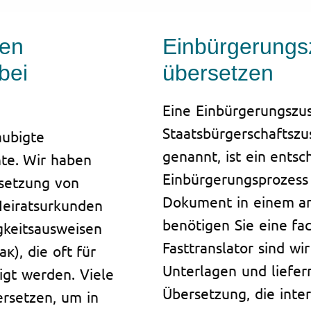
gen
Einbürgerungs
bei
übersetzen
Eine Einbürgerungszus
Staatsbürgerschaftszu
aubigte
genannt, ist ein ents
te. Wir haben
Einbürgerungsprozess
setzung von
Dokument in einem a
Heiratsurkunden
benötigen Sie eine fa
gkeitsausweisen
Fasttranslator sind wi
), die oft für
Unterlagen und liefer
gt werden. Viele
Übersetzung, die inte
rsetzen, um in