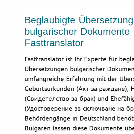
Beglaubigte Übersetzun
bulgarischer Dokumente 
Fasttranslator
Fasttranslator ist Ihr Experte für begl
Übersetzungen bulgarischer Dokumen
umfangreiche Erfahrung mit der Über
Geburtsurkunden (Акт за раждане), 
(Свидетелство за брак) und Ehefähi
(Удостоверение за сключване на брак
Behördengänge in Deutschland benöti
Bulgaren lassen diese Dokumente übe