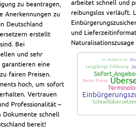
arbeitet schnell und p
igung zu beantragen,
reibungslos verläuft. 
he Anerkennungen zu
Einbürgerungszusicher
in Deutschland
und Lieferzeitinformat
ersetzern erstellt
Naturalisationszusage 
sind. Bei
nellen und sehr
Be
Ins Bulgarische
 garantieren eine
J
Langjährige Erfahrung
Sofort Angebot
zu fairen Preisen.
Übers
Beste Preise
uments hoch, um sofort
Terminolo
 erhalten. Vertrauen
Einbürgerungsz
Schnellübersetz
nd Professionalität –
en Dokumente schnell
tschland bereit!