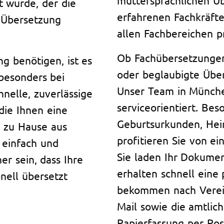
t wurde, der die
erfahrenen Fachkräfte
r Übersetzung
allen Fachbereichen pr
Ob Fachübersetzungen
ng benötigen, ist es
oder beglaubigte Über
 besonders bei
Unser Team in München
chnelle, zuverlässige
serviceorientiert. Be
die Ihnen eine
Geburtsurkunden, Hei
n zu Hause aus
profitieren Sie von e
 einfach und
Sie laden Ihr Dokume
er sein, dass Ihre
erhalten schnell eine 
nell übersetzt
bekommen nach Vereinb
Mail sowie die amtlic
Papierfassung per Pos