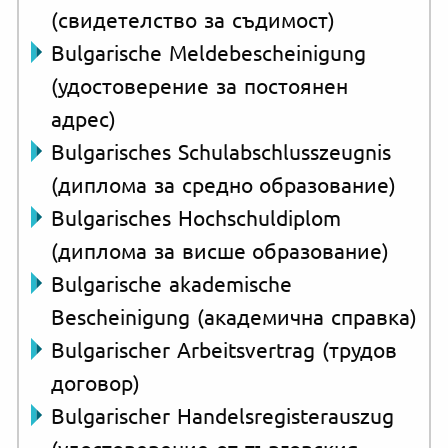
(свидетелство за съдимост)
Bulgarische Meldebescheinigung
(удостоверение за постоянен
адрес)
Bulgarisches Schulabschlusszeugnis
(диплома за средно образование)
Bulgarisches Hochschuldiplom
(диплома за висше образование)
Bulgarische akademische
Bescheinigung (академична справка)
Bulgarischer Arbeitsvertrag (трудов
договор)
Bulgarischer Handelsregisterauszug
(удостоверение от търговския