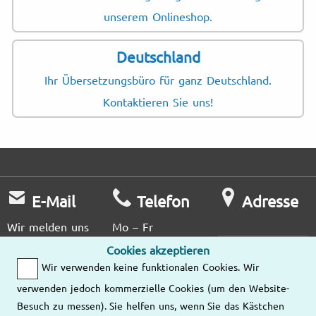
unserem Onlineshop.
Deutschland
Ihr Übersetzungsbüro für ganz Deutschland.
Kontaktieren Sie uns!
E-Mail
Telefon
Adresse
Wir melden uns
Mo – Fr
so schnell wie
8:00 – 16:00
Cookies akzeptieren
Unsere
möglich bei
Wir verwenden keine funktionalen Cookies. Wir
Standorte
Ihnen.
040 67559529
verwenden jedoch kommerzielle Cookies (um den Website-
Besuch zu messen). Sie helfen uns, wenn Sie das Kästchen