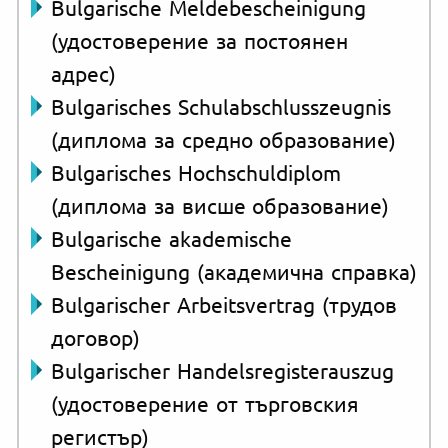
Bulgarische Meldebescheinigung
(удостоверение за постоянен
адрес)
Bulgarisches Schulabschlusszeugnis
(диплома за средно образование)
Bulgarisches Hochschuldiplom
(диплома за висше образование)
Bulgarische akademische
Bescheinigung (академична справка)
Bulgarischer Arbeitsvertrag (трудов
договор)
Bulgarischer Handelsregisterauszug
(удостоверение от търговския
регистър)