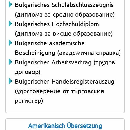
Bulgarisches Schulabschlusszeugnis
(диплома за средно образование)
Bulgarisches Hochschuldiplom
(диплома за висше образование)
Bulgarische akademische
Bescheinigung (академична справка)
Bulgarischer Arbeitsvertrag (трудов
договор)
Bulgarischer Handelsregisterauszug
(удостоверение от търговския
регистър)
Amerikanisch Übersetzung