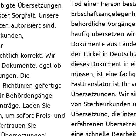
Tod einer Person bestä
aubigte Übersetzungen
Erbschaftsangelegenh
ter Sorgfalt. Unsere
behördliche Vorgänge
en autorisiert sind,
häufig übersetzen wir
rkunden,
Dokumente aus Ländern
r
der Türkei in Deutsch
htlich korrekt. Wir
dieses Dokument in e
en Dokumente, egal ob
müssen, ist eine fach
ungen. Die
Fasttranslator ist Ihr 
ichtlinien gefertigt
Übersetzungen. Wir si
für Behördengänge,
von Sterbeurkunden un
nträge. Laden Sie
Übersetzung, die inte
, um sofort Preis- und
erfahrenen Übersetzer
Vertrauen Sie
eine schnelle Bearbei
n Übersetzungen!