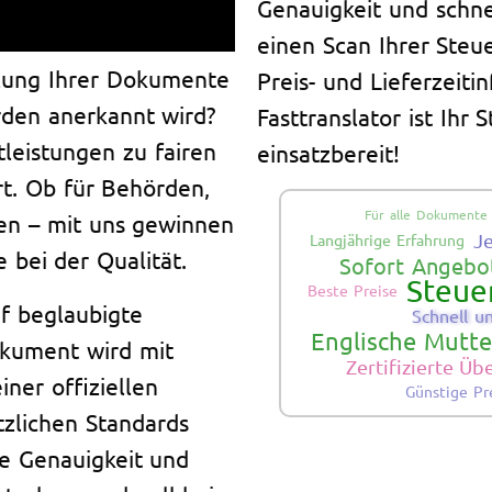
Genauigkeit und schne
einen Scan Ihrer Steu
tzung Ihrer Dokumente
Preis- und Lieferzeiti
rden anerkannt wird?
Fasttranslator ist Ihr
tleistungen zu fairen
einsatzbereit!
rt. Ob für Behörden,
Für alle Dokumente
en – mit uns gewinnen
J
Langjährige Erfahrung
e bei der Qualität.
Sofort Angebot
Steue
Beste Preise
f beglaubigte
Schnell u
Englische Mutte
okument wird mit
Zertifizierte Ü
ner offiziellen
Günstige Pr
zlichen Standards
te Genauigkeit und