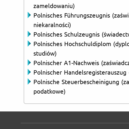
zameldowaniu)
Polnisches Führungszeugnis (zaśw
niekaralności)
Polnisches Schulzeugnis (świadect
Polnisches Hochschuldiplom (dypl
studiów)
Polnischer A1-Nachweis (zaświadc
Polnischer Handelsregisterauszug 
Polnische Steuerbescheinigung (z
podatkowe)