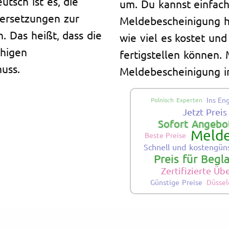
tsch ist es, die
um. Du kannst einfach
bersetzungen zur
Meldebescheinigung h
. Das heißt, dass die
wie viel es kostet un
chigen
fertigstellen können. M
uss.
Meldebescheinigung i
Ins En
Polnisch Experten
Jetzt Prei
Sofort Angebot
Melde
Beste Preise
Schnell und kostengün
Preis für Beg
Zertifizierte Ü
Günstige Preise
Düssel