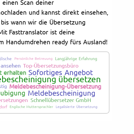
 einen Scan deiner
ochladen und kannst direkt einsehen,
d bis wann wir die Übersetzung
it Fasttranslator ist deine
m Handumdrehen ready fürs Ausland!
glische
Langjährige Erfahrung
Persönliche Betreuung
s ansehen
Top-Übersetzungsbüro
Sofortiges Angebot
 erhalten
bescheinigung übersetzen
Meldebescheinigung-Übersetzung
stig
Meldebescheinigung
laubigung
bersetzungen
Schnellübersetzer GmbH
dorf
Englische Muttersprachler
Legalisierte Übersetzung