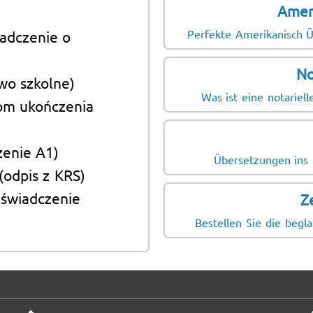
Amer
Perfekte Amerikanisch Ü
iadczenie o
No
wo szkolne)
Was ist eine notariel
om ukończenia
zenie A1)
Übersetzungen ins E
(odpis z KRS)
aświadczenie
Z
Bestellen Sie die begl