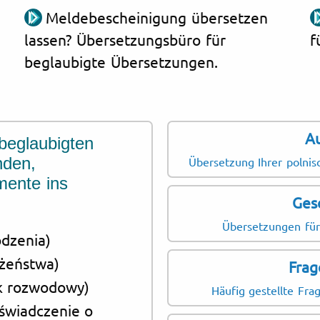
Meldebescheinigung übersetzen
lassen? Übersetzungsbüro für
f
beglaubigte Übersetzungen.
A
beglaubigten
nden,
Übersetzung Ihrer polnis
ente ins
Ges
Übersetzungen für
odzenia)
łżeństwa)
Frag
ok rozwodowy)
Häufig gestellte Fr
świadczenie o