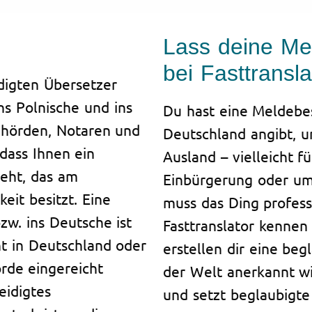
Lass deine Me
bei Fasttransl
digten Übersetzer
ns Polnische und ins
Du hast eine Meldebes
ehörden, Notaren und
Deutschland angibt, u
odass Ihnen ein
Ausland – vielleicht f
eht, das am
Einbürgerung oder um
eit besitzt. Eine
muss das Ding profess
zw. ins Deutsche ist
Fasttranslator kennen 
t in Deutschland oder
erstellen dir eine beg
rde eingereicht
der Welt anerkannt wi
eidigtes
und setzt beglaubigt