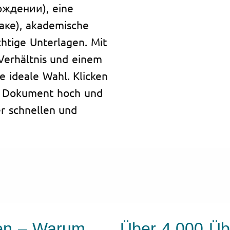
ождении), eine
аке), akademische
htige Unterlagen. Mit
Verhältnis und einem
e ideale Wahl. Klicken
Ihr Dokument hoch und
er schnellen und
gen – Warum
Über 4.000 Übe