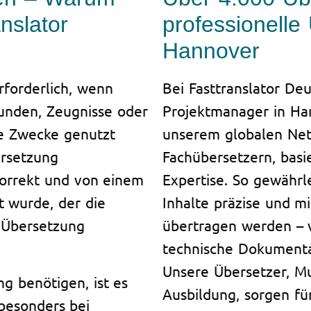
nslator
professionelle
Hannover
rforderlich, wenn
Bei Fasttranslator De
unden, Zeugnisse oder
Projektmanager in Ha
he Zwecke genutzt
unserem globalen Net
ersetzung
Fachübersetzern, basi
korrekt und von einem
Expertise. So gewährl
t wurde, der die
Inhalte präzise und m
r Übersetzung
übertragen werden – v
technische Dokumentat
Unsere Übersetzer, Mu
ng benötigen, ist es
Ausbildung, sorgen fü
 besonders bei