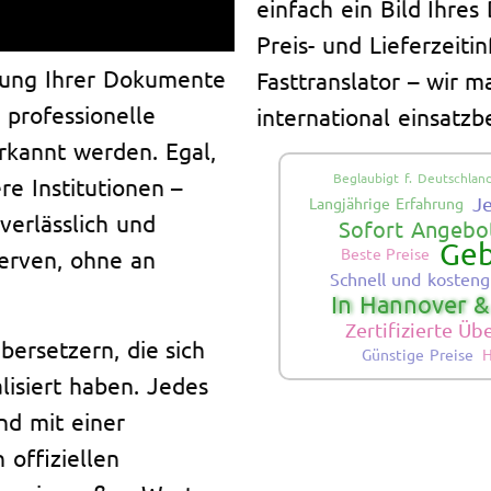
einfach ein Bild Ihre
Preis- und Lieferzeiti
zung Ihrer Dokumente
Fasttranslator – wir 
 professionelle
international einsatzbe
rkannt werden. Egal,
Beglaubigt f. Deutschlan
re Institutionen –
J
Langjährige Erfahrung
verlässlich und
Sofort Angebot
Geb
Beste Preise
Nerven, ohne an
Schnell und kosteng
In Hannover &
Zertifizierte Ü
ersetzern, die sich
Günstige Preise
H
lisiert haben. Jedes
nd mit einer
 offiziellen