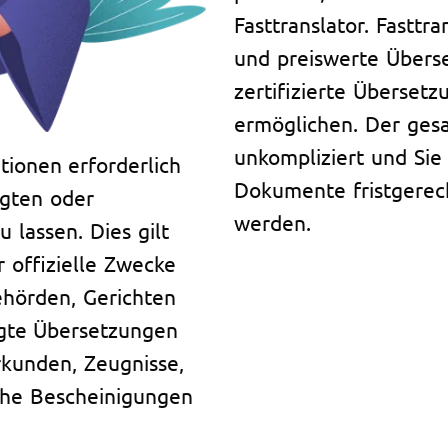
Fasttranslator. Fasttra
und preiswerte Überse
zertifizierte Überse
ermöglichen. Der gesa
unkompliziert und Sie 
tionen erforderlich
Dokumente fristgerech
igten oder
werden.
 lassen. Dies gilt
 offizielle Zwecke
ehörden, Gerichten
igte Übersetzungen
rkunden, Zeugnisse,
che Bescheinigungen