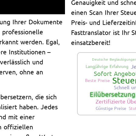
Genauigkeit und schne
einen Scan Ihrer Steu
zung Ihrer Dokumente
Preis- und Lieferzeiti
 professionelle
Fasttranslator ist Ihr
rkannt werden. Egal,
einsatzbereit!
re Institutionen –
Deutsche Beglaubigunge
verlässlich und
J
Langjährige Erfahrung
Nerven, ohne an
Sofort Angebot
Steue
Beste Preise
Schnell u
Eilübersetzung
ersetzern, die sich
Zertifizierte Ü
lisiert haben. Jedes
Günstige Preise
Stu
nd mit einer
 offiziellen