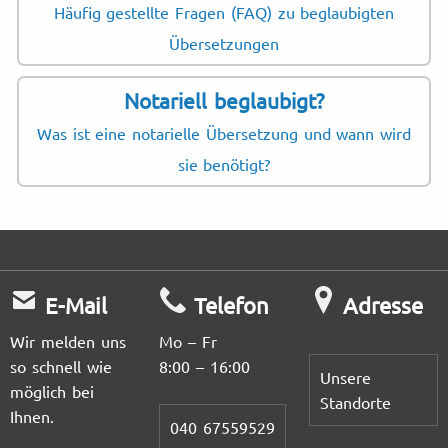
Häufig gestellte Fragen (FAQ) zu beglaubigten
Übersetzungen
Notariell beglaubigt?
Was ist eine notarielle Übersetzung und wann wird
sie benötigt?
E-Mail
Telefon
Adresse
Wir melden uns
Mo – Fr
so schnell wie
8:00 – 16:00
Unsere
möglich bei
Standorte
Ihnen.
040 67559529