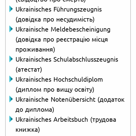
Ukrainisches Führungszeugnis
(довідка про несудимість)
Ukrainische Meldebescheinigung
(довідка про реєстрацію місця
проживання)
Ukrainisches Schulabschlusszeugnis
(атестат)
Ukrainisches Hochschuldiplom
(диплом про вищу освіту)
Ukrainische Notenübersicht (додаток
до диплома)
Ukrainisches Arbeitsbuch (трудова
книжка)