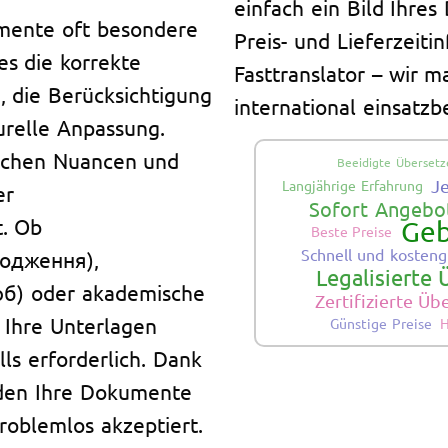
einfach ein Bild Ihre
umente oft besondere
Preis- und Lieferzeiti
es die korrekte
Fasttranslator – wir 
n, die Berücksichtigung
international einsatzbe
turelle Anpassung.
lichen Nuancen und
Beeidigte Übersetz
J
Langjährige Erfahrung
er
Sofort Angebot
. Ob
Geb
Beste Preise
Schnell und kosteng
родження),
Legalisierte
юб) oder akademische
Zertifizierte Ü
 Ihre Unterlagen
Günstige Preise
lls erforderlich. Dank
rden Ihre Dokumente
oblemlos akzeptiert.