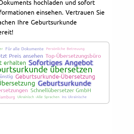
s Dokuments hochladen und sofort
nformationen einsehen. Vertrauen Sie
machen Ihre Geburtsurkunde
reit!
Für alle Dokumente
er
Persönliche Betreuung
etzt Preis ansehen
Top-Übersetzungsbüro
Sofortiges Angebot
 erhalten
urtsurkunde übersetzen
Geburtsurkunde-Übersetzung
ünstig
Geburtsurkunde
 Übersetzung
bersetzungen
Schnellübersetzer GmbH
Hamburg
Ukrainisch -Alle Sprachen
Ins Ukrainische