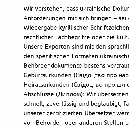
Wir verstehen, dass ukrainische Dok
Anforderungen mit sich bringen – sei 
Wiedergabe kyrillischer Schriftzeiche
rechtlicher Fachbegriffe oder die kul
Unsere Experten sind mit den sprach
den spezifischen Formaten ukrainisch
Behördendokumente bestens vertraut
Geburtsurkunden (Свідоцтво про на
Heiratsurkunden (Свідоцтво про шл
Abschlüsse (Диплом): Wir übersetzen
schnell, zuverlässig und beglaubigt, fa
unserer zertifizierten Übersetzer we
von Behörden oder anderen Stellen pr