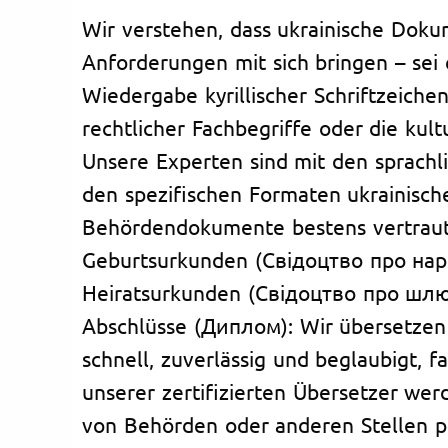
Wir verstehen, dass ukrainische Dok
Anforderungen mit sich bringen – sei 
Wiedergabe kyrillischer Schriftzeiche
rechtlicher Fachbegriffe oder die kul
Unsere Experten sind mit den sprach
den spezifischen Formaten ukrainisch
Behördendokumente bestens vertraut
Geburtsurkunden (Свідоцтво про на
Heiratsurkunden (Свідоцтво про шл
Abschlüsse (Диплом): Wir übersetzen
schnell, zuverlässig und beglaubigt, fa
unserer zertifizierten Übersetzer we
von Behörden oder anderen Stellen pr