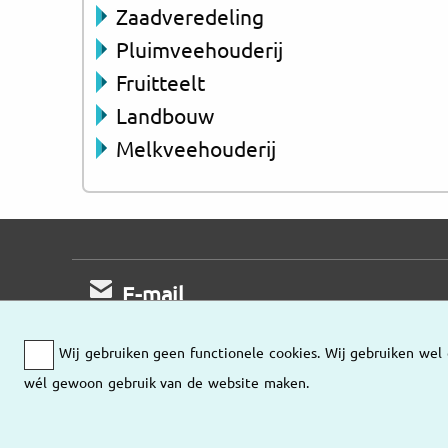
Zaadveredeling
Pluimveehouderij
Fruitteelt
Landbouw
Melkveehouderij
E-mail
Wij nemen zo snel mogelijk contact met u op.
Wij gebruiken geen functionele cookies. Wij gebruiken wel 
wél gewoon gebruik van de website maken.
Stuur ons een e-mail