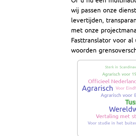
wij passen onze diens
levertijden, transpara
met onze projectmana
Fasttranslator voor al
woorden grensoverschr
Sterk in Scandinav
Agrarisch voor 1
Officieel Nederlan
Agrarisch
Voor Eind
Agrarisch voor 
Tus
Wereldw
Vertaling met 
Voor studie in het buite