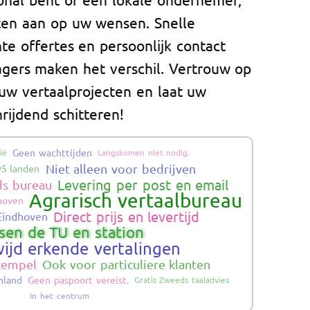
ten aan op uw wensen. Snelle
nte offertes en persoonlijk contact
gers maken het verschil. Vertrouw op
 uw vertaalprojecten en laat uw
ijdend schitteren!
Geen wachttijden
ië
Langskomen niet nodig.
Niet alleen voor bedrijven
95 landen
Levering per post en email
ds bureau
Agrarisch vertaalbureau
hoven
Direct prijs en levertijd
Eindhoven
sen de TU en station
ijd erkende vertalingen
stempel
Ook voor particuliere klanten
nland
Geen paspoort vereist.
Gratis Zweeds taaladvies
In het centrum