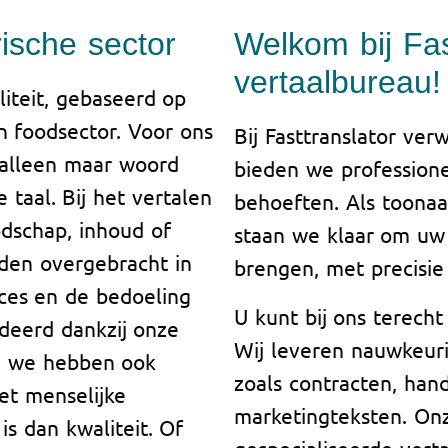
rische sector
Welkom bij Fas
vertaalbureau!
iteit, gebaseerd op
en foodsector. Voor ons
Bij Fasttranslator v
 alleen maar woord
bieden we professione
taal. Bij het vertalen
behoeften. Als toona
dschap, inhoud of
staan we klaar om uw
rden overgebracht in
brengen, met precisie 
ces en de bedoeling
U kunt bij ons terecht
ndeerd dankzij onze
Wij leveren nauwkeur
r, we hebben ook
zoals contracten, han
et menselijke
marketingteksten. On
is dan kwaliteit. Of
gespecialiseerde verta