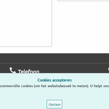
Telefoon
Cookies accepteren
Ma – Vr
commerciële cookies (om het websitebezoek te meten). U helpt ons e
9:00 – 18:00
036-534 89 10
Opslaan