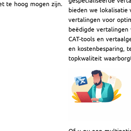
et te hoog mogen zijn.
bieden we lokalisatie
vertalingen voor optim
beëdigde vertalingen 
CAT-tools en vertaal
en kostenbesparing, te
topkwaliteit waarborg
Of u nu een multinati