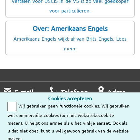
Vertalen voor USCIS in de VS is zo veel goedkoper
voor particulieren.
Over: Amerikaans Engels
Amerikaans Engels wijkt af van Brits Engels. Lees
meer.
E-mail
Telefoon
Adres
Cookies accepteren
Wij nemen zo
Ma – Vr
Wij gebruiken geen functionele cookies. Wij gebruiken
snel mogelijk
9:00 – 18:00
Onze
wel commerciële cookies (om het websitebezoek te
contact met u op.
vestigingen
meten). U helpt ons ermee als u het vinkje aanzet. Ook als
036-534 89 10
u dat niet doet, kunt u wél gewoon gebruik van de website
Stuur ons een
maken.