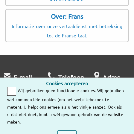
Over: Frans
Informatie over onze vertaaldienst met betrekking
tot de Franse taal.
E-mail
Telefoon
Adres
Cookies accepteren
Wij nemen zo
Ma – Vr
Wij gebruiken geen functionele cookies. Wij gebruiken
snel mogelijk
9:00 – 18:00
Onze
wel commerciële cookies (om het websitebezoek te
contact met u op.
vestigingen
meten). U helpt ons ermee als u het vinkje aanzet. Ook als
036-534 89 10
u dat niet doet, kunt u wél gewoon gebruik van de website
Stuur ons een
maken.
e-mail