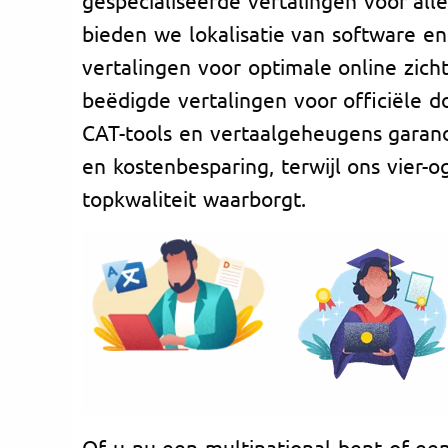
bieden we lokalisatie van software en
vertalingen voor optimale online zich
beëdigde vertalingen voor officiële
CAT-tools en vertaalgeheugens garan
en kostenbesparing, terwijl ons vier-o
topkwaliteit waarborgt.
Of u nu een multinational bent of ee