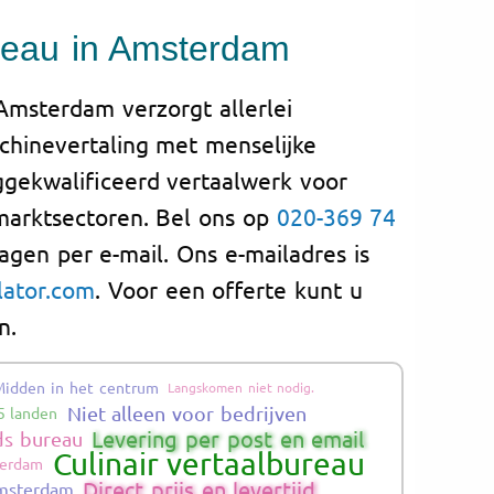
reau in Amsterdam
Amsterdam verzorgt allerlei
chinevertaling met menselijke
gekwalificeerd vertaalwerk voor
marktsectoren. Bel ons op
020-369 74
ragen per e-mail. Ons e-mailadres is
lator.com
. Voor een offerte kunt u
n.
Midden in het centrum
Langskomen niet nodig.
Niet alleen voor bedrijven
5 landen
Levering per post en email
ds bureau
Culinair vertaalbureau
terdam
Direct prijs en levertijd
Amsterdam