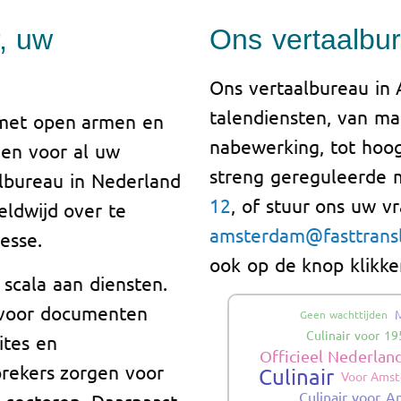
r, uw
Ons vertaalbu
Ons vertaalbureau in 
talendiensten, van ma
 met open armen en
nabewerking, tot hoog
gen voor al uw
streng gereguleerde 
lbureau in Nederland
12
, of stuur ons uw v
ldwijd over te
amsterdam@fasttrans
esse.
ook op de knop klikke
 scala aan diensten.
 voor documenten
Geen wachttijden
Culinair voor 19
ites en
Officieel Nederlan
rekers zorgen voor
Culinair
Voor Ams
Culinair voor 
e sectoren. Daarnaast