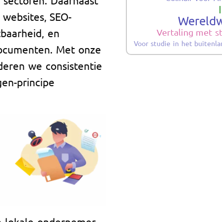
 websites, SEO-
Wereldw
tbaarheid, en
Vertaling met 
Voor studie in het buitenl
 documenten. Met onze
deren we consistentie
gen-principe
n lokale ondernemer,