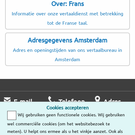
Over: Frans
Informatie over onze vertaaldienst met betrekking
tot de Franse taal.
Adresgegevens Amsterdam
Adres en openingstijden van ons vertaalbureau in
Amsterdam
E-mail
Telefoon
Adres
Cookies accepteren
Wij nemen zo
Ma – Vr
Wij gebruiken geen functionele cookies. Wij gebruiken
snel mogelijk
9:00 – 18:00
Onze
wel commerciële cookies (om het websitebezoek te
contact met u op.
vestigingen
meten). U helpt ons ermee als u het vinkje aanzet. Ook als