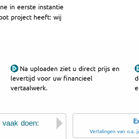
ne in eerste instantie
oot project heeft: wij
Na uploaden ziet u direct prijs en
levertijd voor uw financieel
d
vertaalwerk.
e
Ex
e vaak doen:
We zijn er natuurl
Vertalingen van o.a. 
Etten-Leur