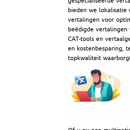
bieden we lokalisatie
vertalingen voor optim
beëdigde vertalingen 
CAT-tools en vertaal
en kostenbesparing, te
topkwaliteit waarborg
Of u nu een multinati