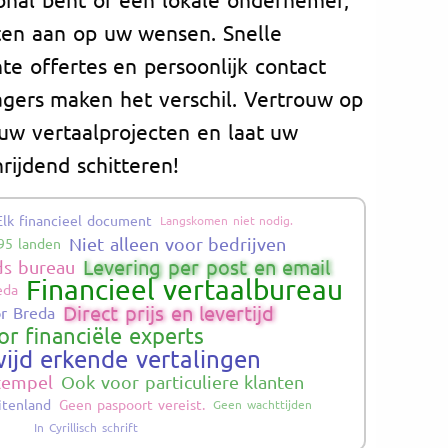
ten aan op uw wensen. Snelle
nte offertes en persoonlijk contact
gers maken het verschil. Vertrouw op
 uw vertaalprojecten en laat uw
ijdend schitteren!
Elk financieel document
Langskomen niet nodig.
Niet alleen voor bedrijven
195 landen
Levering per post en email
ds bureau
Financieel vertaalbureau
eda
Direct prijs en levertijd
or Breda
r financiële experts
ijd erkende vertalingen
stempel
Ook voor particuliere klanten
itenland
Geen paspoort vereist.
Geen wachttijden
In Cyrillisch schrift