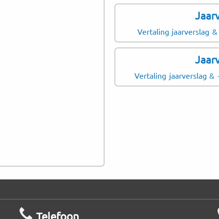
Jaar
Rijsbergen
Oosterhout
Vertaling jaarverslag & 
Zevenbergen
Jaar
Gilze-Rijen
Vertaling jaarverslag &
Zwartenberg
Hooghuis
Vosdonk-Zuid
Ter Aalst
Telefoon