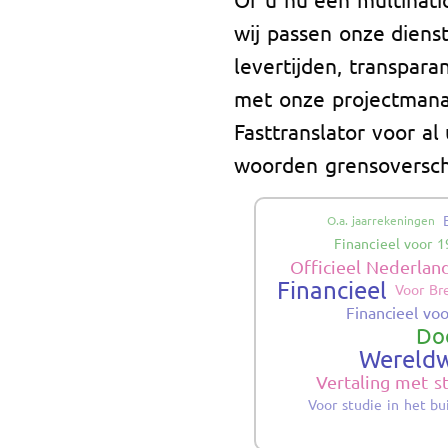
wij passen onze diens
levertijden, transpara
met onze projectmana
Fasttranslator voor al
woorden grensoverschr
O.a. jaarrekeningen
Financieel voor 
Officieel Nederlan
Financieel
Voor Br
Financieel vo
Doo
Wereldw
Vertaling met 
Voor studie in het bu