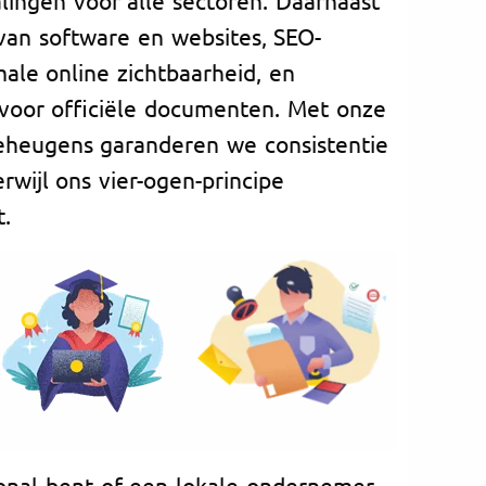
 van software en websites, SEO-
ale online zichtbaarheid, en
voor officiële documenten. Met onze
geheugens garanderen we consistentie
rwijl ons vier-ogen-principe
t.
onal bent of een lokale ondernemer,