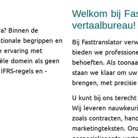
Welkom bij Fas
vertaalbureau!
va? Binnen de
ationale begrippen en
Bij Fasttranslator v
e ervaring met
bieden we professione
iële domein als geen
behoeften. Als toona
IFRS-regels en -
staan we klaar om uw
brengen, met precisie 
U kunt bij ons terecht
Wij leveren nauwkeur
zoals contracten, han
marketingteksten. On
gespecialiseerde verta