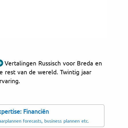
Vertalingen Russisch voor Breda en
e rest van de wereld. Twintig jaar
rvaring.
pertise: Financiën
ijk óók voor:
Kenni
jaarplannen forecasts, business plannen etc.
US GAA