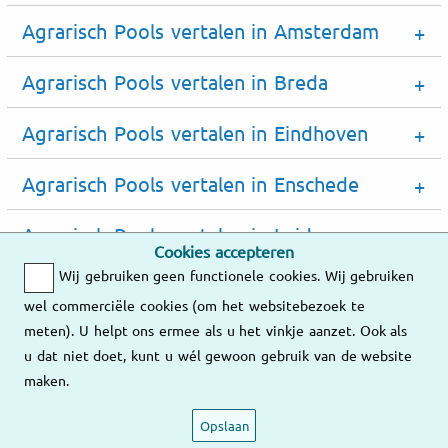
Agrarisch Pools vertalen in Amsterdam
Agrarisch Pools vertalen in Breda
Agrarisch Pools vertalen in Eindhoven
Agrarisch Pools vertalen in Enschede
Agrarisch Pools vertalen in Leiden
Cookies accepteren
Wij gebruiken geen functionele cookies. Wij gebruiken
Agrarisch Pools vertalen in Maastricht
wel commerciële cookies (om het websitebezoek te
meten). U helpt ons ermee als u het vinkje aanzet. Ook als
Agrarisch Pools vertalen in Rotterdam
u dat niet doet, kunt u wél gewoon gebruik van de website
maken.
Agrarisch Pools vertalen in Utrecht
Opslaan
Agrarisch Pools vertalen in Zwolle