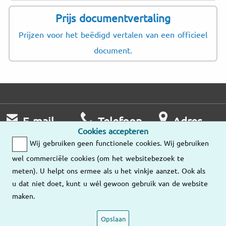
Prijs documentvertaling
Prijzen voor het beëdigd vertalen van een officieel
document.
E-mail
Telefoon
Adres
Cookies accepteren
Wij nemen zo
Ma – Vr
Wij gebruiken geen functionele cookies. Wij gebruiken
snel mogelijk
9:00 – 18:00
Onze
wel commerciële cookies (om het websitebezoek te
contact met u op.
vestigingen
meten). U helpt ons ermee als u het vinkje aanzet. Ook als
036-534 89 10
u dat niet doet, kunt u wél gewoon gebruik van de website
Stuur ons een
maken.
e-mail
Opslaan