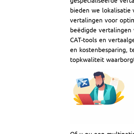
bieden we lokalisatie
vertalingen voor optim
beëdigde vertalingen 
CAT-tools en vertaal
en kostenbesparing, te
topkwaliteit waarborg
Of u nu een multinati