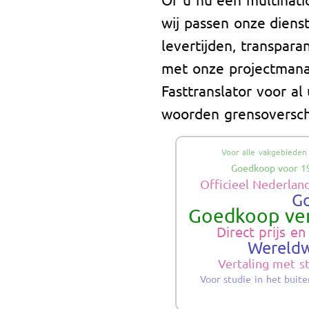
wij passen onze diens
levertijden, transpara
met onze projectmana
Fasttranslator voor al
woorden grensoverschr
Voor alle vakgebieden
Goedkoop voor 1
Officieel Nederlan
G
Goedkoop ver
Direct prijs en
Wereldw
Vertaling met 
Voor studie in het buit