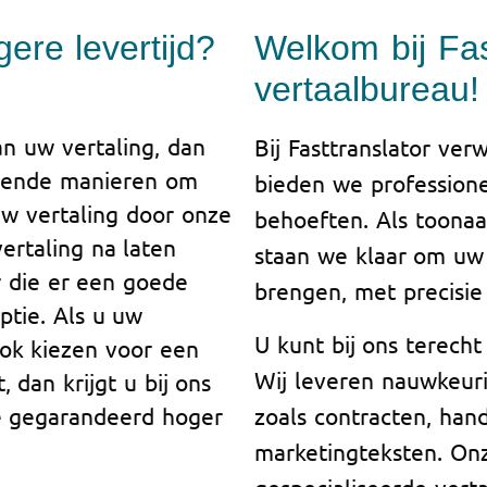
ere levertijd?
Welkom bij Fas
vertaalbureau!
an uw vertaling, dan
Bij Fasttranslator v
illende manieren om
bieden we professione
 uw vertaling door onze
behoeften. Als toona
ertaling na laten
staan we klaar om uw
r die er een goede
brengen, met precisie 
ptie. Als u uw
U kunt bij ons terecht
ok kiezen voor een
Wij leveren nauwkeur
, dan krijgt u bij ons
die gegarandeerd hoger
zoals contracten, han
marketingteksten. On
gespecialiseerde verta