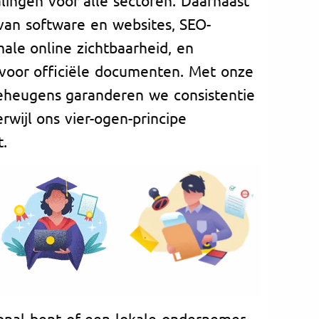
 van software en websites, SEO-
ale online zichtbaarheid, en
voor officiële documenten. Met onze
geheugens garanderen we consistentie
rwijl ons vier-ogen-principe
t.
onal bent of een lokale ondernemer,