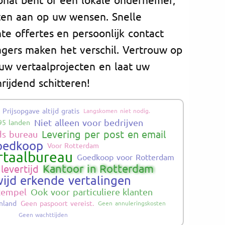
ten aan op uw wensen. Snelle
nte offertes en persoonlijk contact
gers maken het verschil. Vertrouw op
 uw vertaalprojecten en laat uw
ijdend schitteren!
Prijsopgave altijd gratis
Langskomen niet nodig.
Niet alleen voor bedrijven
95 landen
Levering per post en email
ds bureau
oedkoop
Voor Rotterdam
taalbureau
Goedkoop voor Rotterdam
Kantoor in Rotterdam
 levertijd
ijd erkende vertalingen
stempel
Ook voor particuliere klanten
enland
Geen paspoort vereist.
Geen annuleringskosten
Geen wachttijden