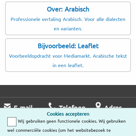
Over: Arabisch
Professionele vertaling Arabisch. Voor alle dialecten
en varianten.
Bijvoorbeeld: Leaflet
Voorbeeldopdracht voor Mediamarkt. Arabische tekst
in een leaflet.
E-mail
Telefoon
Adres
Cookies accepteren
Wij nemen zo
Ma – Vr
Wij gebruiken geen functionele cookies. Wij gebruiken
snel mogelijk
9:00 – 18:00
Onze
wel commerciële cookies (om het websitebezoek te
contact met u op.