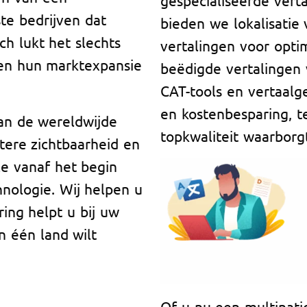
te bedrijven dat
bieden we lokalisatie
ch lukt het slechts
vertalingen voor optim
ten hun marktexpansie
beëdigde vertalingen 
CAT-tools en vertaal
en kostenbesparing, te
van de wereldwijde
topkwaliteit waarborg
tere zichtbaarheid en
ze vanaf het begin
hnologie. Wij helpen u
ing helpt u bij uw
in één land wilt
Of u nu een multinati