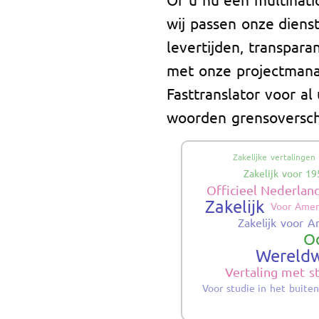
wij passen onze diens
levertijden, transpara
met onze projectmana
Fasttranslator voor al
woorden grensoverschr
Zakelijke vertalingen
Zakelijk voor 19
Officieel Nederlan
Zakelijk
Voor Amer
Zakelijk voor A
Oo
Wereldw
Vertaling met 
Voor studie in het buite