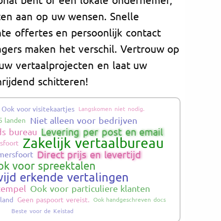
ten aan op uw wensen. Snelle
nte offertes en persoonlijk contact
gers maken het verschil. Vertrouw op
 uw vertaalprojecten en laat uw
ijdend schitteren!
Ook voor visitekaartjes
Langskomen niet nodig.
Niet alleen voor bedrijven
5 landen
Levering per post en email
ds bureau
Zakelijk vertaalbureau
sfoort
Direct prijs en levertijd
mersfoort
k voor spreektalen
ijd erkende vertalingen
stempel
Ook voor particuliere klanten
nland
Geen paspoort vereist.
Ook handgeschreven docs
Beste voor de Keistad