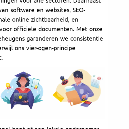
 van software en websites, SEO-
ale online zichtbaarheid, en
voor officiële documenten. Met onze
geheugens garanderen we consistentie
rwijl ons vier-ogen-principe
t.
onal bent of een lokale ondernemer,