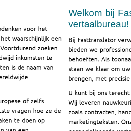
Welkom bij Fas
vertaalbureau!
edenken voor het
het waarschijnlijk een
Bij Fasttranslator v
 Voortdurend zoeken
bieden we professione
dwijd inkomsten te
behoeften. Als toona
ten is de naam van
staan we klaar om uw
ereldwijde
brengen, met precisie 
U kunt bij ons terecht
uropese of zelfs
Wij leveren nauwkeur
otste vragen hoe ze de
zoals contracten, han
aken te doen op
marketingteksten. On
en van een
gespecialiseerde verta