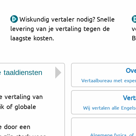
Wiskundig vertaler nodig? Snelle
levering van je vertaling tegen de
v
laagste kosten.
B
Ove
 taaldiensten
Wij hebben ruime
expertisegebiede
Vertaalbureau met exper
Nederlands
e vertaling van
Vert
Technologie en softw
ik of globale
Wij vertalen alle Engel
handleidingen, UI-co
Financiën en verzeke
e door een
compliance-teksten, 
Algemene fysica, of 