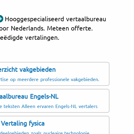
Hooggespecialiseerd vertaalbureau
oor Nederlands. Meteen offerte.
eëdigde vertalingen.
rzicht vakgebieden
 ervaring met de volgende
Ontmo
n voor Engels naar
volge
tise op meerdere professionele vakgebieden.
World T
aalbureau Engels-NL
are: voor SaaS-teksten,
toerism
se teksten Alleen ervaren Engels-NL vertalers
ntent en supportdocumentatie.
Farnbor
ringen: voor jaarverslagen,
Vertaling fysica
luchtva
polissen en klantcommunicatie.
deelgebieden zoals nucleaire technologie.