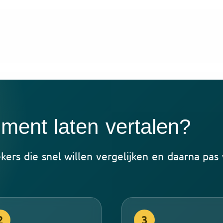
ent laten vertalen?
rs die snel willen vergelijken en daarna pas w
2
3