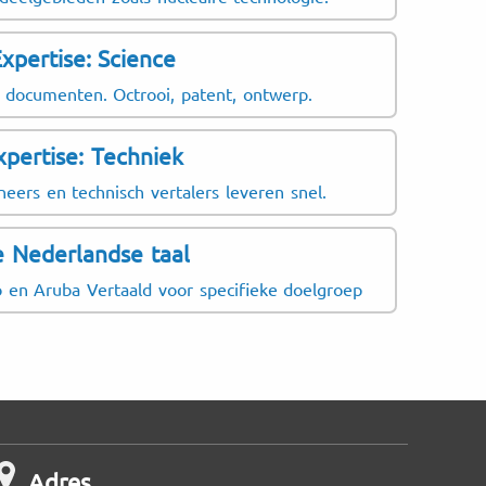
London
lening: voor contracten, algemene
fintech 
xpertise: Science
tukken en verklaringen.
 documenten. Octrooi, patent, ontwerp.
ondheidszorg: voor medische
documenten en patiëntinformatie.
xpertise: Techniek
 voor diploma’s, cijferlijsten,
eers en technisch vertalers leveren snel.
 en officiële verklaringen.
 Nederlandse taal
 en Aruba Vertaald voor specifieke doelgroep
Adres