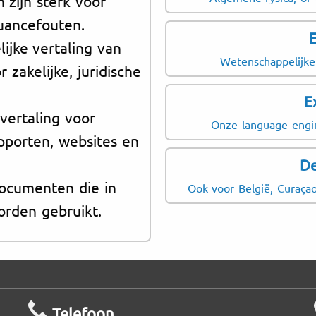
 zijn sterk voor
Juridische dienstver
uancefouten.
E
voorwaarden, process
jke vertaling van
Wetenschappelijke
Life sciences en gez
zakelijke, juridische
dossiers, onderzoeks
E
Onderwijs en migratie:
vertaling voor
Onze language engin
toelatingsdocumenten
apporten, websites en
De
documenten die in
Ook voor België, Curaçao
rden gebruikt.
Telefoon