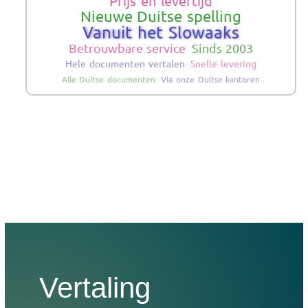
Prijs en levertijd
Nieuwe Duitse spelling
Vanuit het Slowaaks
Betrouwbare service
Sinds 2003
Hele documenten vertalen
Snelle levering
Alle Duitse documenten
Via onze Duitse kantoren
Vertaling