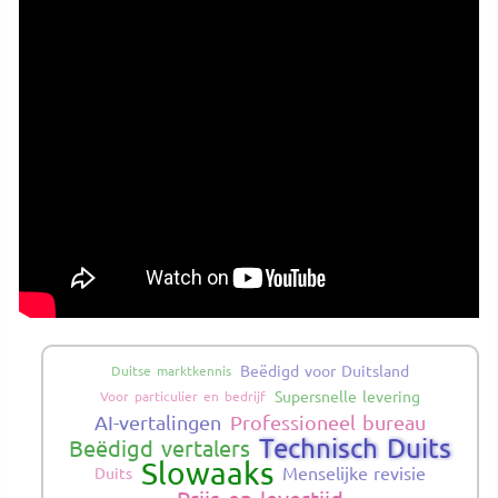
Beëdigd voor Duitsland
Duitse marktkennis
Supersnelle levering
Voor particulier en bedrijf
AI-vertalingen
Professioneel bureau
Technisch Duits
Beëdigd vertalers
Slowaaks
Menselijke revisie
Duits