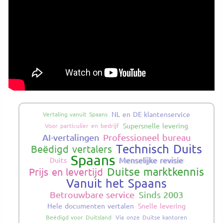
NL en DE klantenservice
Vertaling vanuit Spaans
Supersnelle levering
Voor particulier en bedrijf
AI-vertalingen
Professioneel bureau
Technisch Duits
Beëdigd vertalers
Spaans
Menselijke revisie
Duits
Duitse marktkennis
Prijs en levertijd
Vanuit het Spaans
Betrouwbare service
Sinds 2003
Hele documenten vertalen
Snelle levering
Beëdigd voor Duitsland
Via onze Duitse kantoren