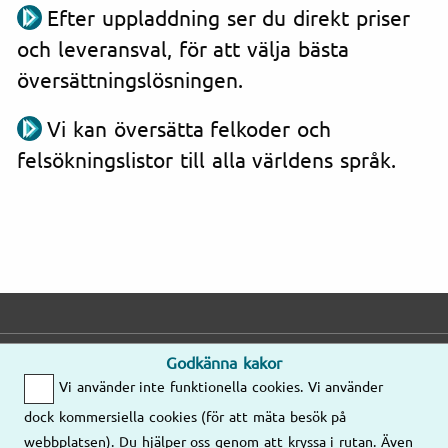
Efter uppladdning ser du direkt priser
och leveransval, för att välja bästa
översättningslösningen.
Vi kan översätta felkoder och
felsökningslistor till alla världens språk.
Godkänna kakor
E-post
Telefon
Adress
Vi använder inte funktionella cookies. Vi använder
Mejla oss gärna
Mån–Fre
dock kommersiella cookies (för att mäta besök på
så kontaktar vi
8.00–17.00
Våra kontor
webbplatsen). Du hjälper oss genom att kryssa i rutan. Även