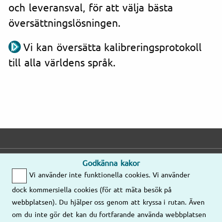
och leveransval, för att välja bästa
översättningslösningen.
Vi kan översätta kalibreringsprotokoll
till alla världens språk.
Godkänna kakor
E-post
Telefon
Adress
Vi använder inte funktionella cookies. Vi använder
Mejla oss gärna
Mån–Fre
dock kommersiella cookies (för att mäta besök på
så kontaktar vi
8.00–17.00
Våra kontor
webbplatsen). Du hjälper oss genom att kryssa i rutan. Även
er!
om du inte gör det kan du fortfarande använda webbplatsen