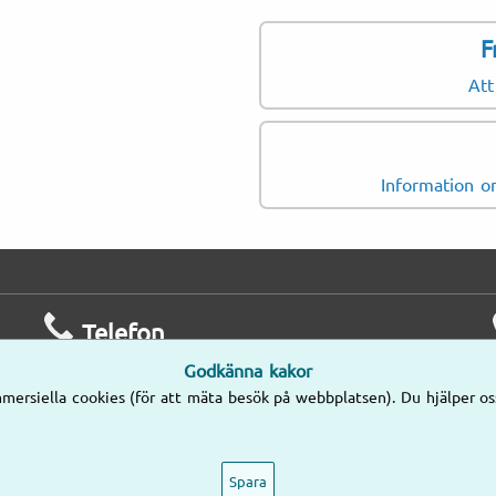
F
Att
Information om
Telefon
Godkänna kakor
Mån–Fre
mersiella cookies (för att mäta besök på webbplatsen). Du hjälper os
8.00–17.00
08-58 09 78 77
Spara