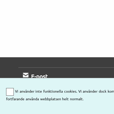
E-post
Mejla oss gärna
Vi använder inte funktionella cookies. Vi använder dock kom
så kontaktar vi er!
fortfarande använda webbplatsen helt normalt.
Mejla oss