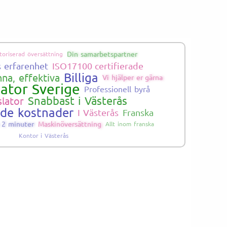
Din samarbetspartner
toriserad översättning
s erfarenhet
ISO17100 certifierade
Billiga
na, effektiva
Vi hjälper er gärna
lator Sverige
Professionell byrå
Snabbast i Västerås
slator
ade kostnader
I Västerås
Franska
m 2 minuter
Maskinöversättning
Allt inom franska
Kontor i Västerås