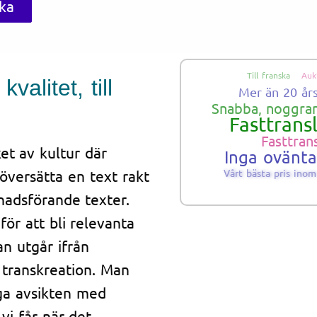
ska
Till franska
Auk
alitet, till
Mer än 20 år
Snabba, noggran
Fasttrans
Fasttran
et av kultur där
Inga ovänt
 översätta en text rakt
Vårt bästa pris ino
knadsförande texter.
ör att bli relevanta
n utgår ifrån
r transkreation. Man
iga avsikten med
vi får när det