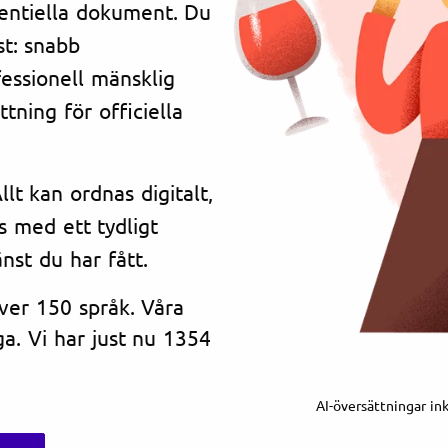
dentiella dokument. Du
st: snabb
essionell mänsklig
tning för officiella
lt kan ordnas digitalt,
s med ett tydligt
änst du har fått.
över 150 språk. Våra
a. Vi har just nu 1354
AI-översättningar in