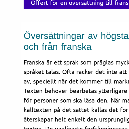
Offert för en översättning till fran
Översättningar av högsta kv
och från franska
Franska är ett språk som präglas myck
språket talas. Ofta räcker det inte att
av, speciellt när det kommer till mar
Texten behöver bearbetas ytterligare f
för personer som ska läsa den. När ma
källtexten på det sättet kallas det fö
återskapar helt enkelt den ursprungl
texten. De vanligaste förfrågningarna 