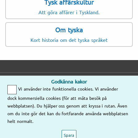
Tysk affärskultur
Att göra affärer i Tyskland.
Om tyska
Kort historia om det tyska språket
Godkänna kakor
E-post
Telefon
Adress
Vi använder inte funktionella cookies. Vi använder
Mejla oss gärna
Mån–Fre
dock kommersiella cookies (för att mäta besök på
så kontaktar vi
8.00–17.00
Våra kontor
webbplatsen). Du hjälper oss genom att kryssa i rutan. Även
er!
om du inte gör det kan du fortfarande använda webbplatsen
08-58 09 78
helt normalt.
Mejla oss
77
Spara