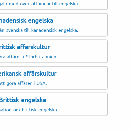
r som ofta behöver
jälp med översättningar till engelska.
Brittisk
nadensisk engelska
Amerika
Austral
ån svenska till kanadensisk engelska.
Irländs
rittisk affärskultur
ra affärer i Storbritannien.
rikansk affärskultur
Att göra affärer i USA.
er
exter
Brittisk engelska
ation om brittisk engelska.