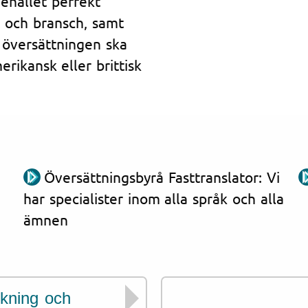
nehållet perfekt
 och bransch, samt
 översättningen ska
rikansk eller brittisk
Översättningsbyrå Fasttranslator: Vi
har specialister inom alla språk och alla
ämnen
skning och
Dokument för etno