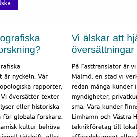
lska
ografiska
Vi älskar att 
forskning?
översättningar
grafiska
På Fasttranslator är vi
t är nyckeln. Vår
Malmö, en stad vi verk
opologiska rapporter,
redan många kunder i 
 Vi översätter texter
myndigheter, privatku
yser eller historiska
små. Våra kunder finn
a för globala forskare.
Limhamn och Västra Ha
samisk kultur behöva
teknikföretag till lok
onell tidskrift, eller
affärsdokument eller of