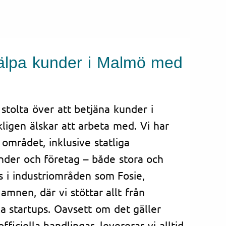
hjälpa kunder i Malmö med
 stolta över att betjäna kunder i
ligen älskar att arbeta med. Vi har
området, inklusive statliga
nder och företag – både stora och
s i industriområden som Fosie,
mnen, där vi stöttar allt från
ala startups. Oavsett om det gäller
ficiella handlingar, levererar vi alltid