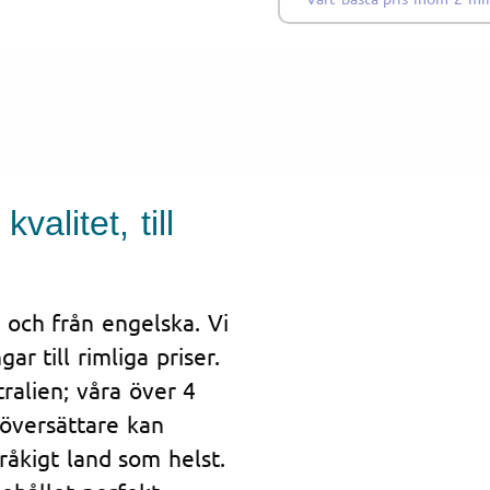
alitet, till
l och från engelska. Vi
r till rimliga priser.
ralien; våra över 4
 översättare kan
pråkigt land som helst.