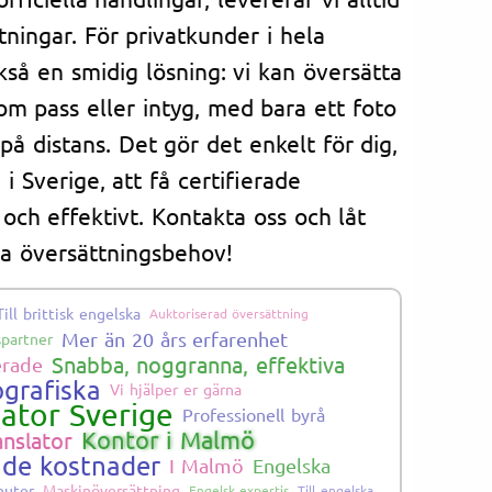
tningar. För privatkunder i hela
kså en smidig lösning: vi kan översätta
om pass eller intyg, med bara ett foto
å distans. Det gör det enkelt för dig,
i Sverige, att få certifierade
och effektivt. Kontakta oss och låt
na översättningsbehov!
Till brittisk engelska
Auktoriserad översättning
Mer än 20 års erfarenhet
partner
Snabba, noggranna, effektiva
erade
grafiska
Vi hjälper er gärna
lator Sverige
Professionell byrå
Kontor i Malmö
anslator
ade kostnader
I Malmö
Engelska
nuter
Maskinöversättning
Engelsk expertis
Till engelska