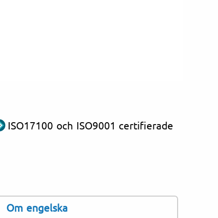
ISO17100 och ISO9001 certifierade
Om engelska
grafisk forskning och
Engel