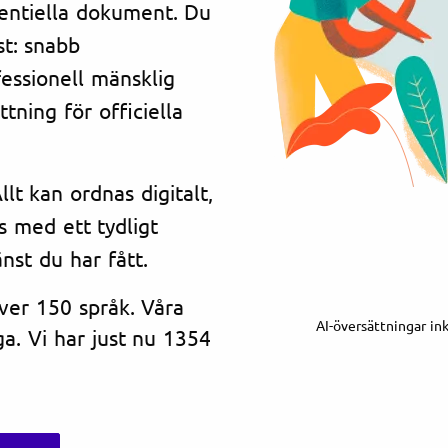
dentiella dokument. Du
st: snabb
essionell mänsklig
tning för officiella
lt kan ordnas digitalt,
s med ett tydligt
änst du har fått.
över 150 språk. Våra
AI-översättningar in
a. Vi har just nu 1354