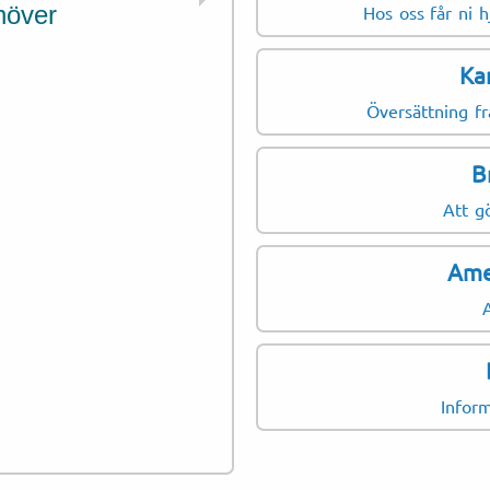
höver
kulturella studie
Hos oss får ni h
översättas.
Ka
Berättelsesamlingar
Översättning fr
Kulturella analyser
Utställningskataloger
B
Projektförslag
Att gö
Samtyckesformulär
Ame
Metodbeskrivningar
Historiska redogörels
Fotodokumentationst
Inform