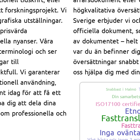
tt forskningsprojekt. Vi
högkvalitativa översät
afiska utställningar.
Sverige erbjuder vi oc
prisvärda
officiella dokument, s
ella nyanser. Våra
av dokumentet – helt p
 terminologi och ser
var du än befinner dig 
ar till
översättningar snabbt 
ktfull. Vi garanterar
oss hjälpa dig med di
tionell användning,
Snabbast i Malmö
t idag för att få ett
Din samarbets
pa dig att dela dina
ISO17100 certifi
Etno
nom professionella och
Fasttrans
Fasttr
Inga ovänt
Vårt bästa pris inom 2 mi