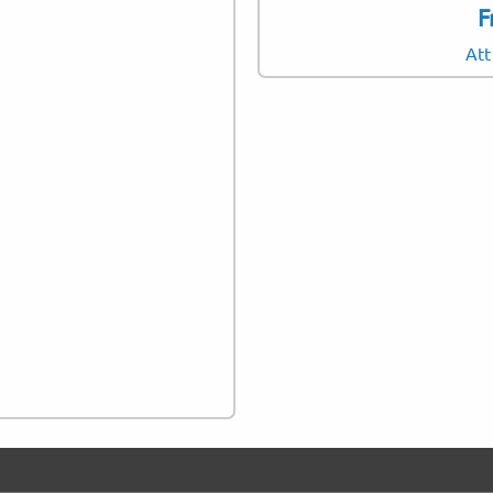
F
Berättelsesamlingar
Att
Kulturella analyser
Utställningskataloger
Projektförslag
Samtyckesformulär
Metodbeskrivningar
Historiska redogörels
Fotodokumentationst