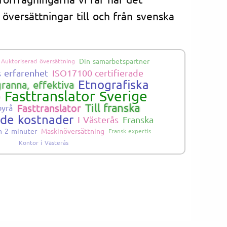
 översättningar till och från svenska
Din samarbetspartner
Auktoriserad översättning
s erfarenhet
ISO17100 certifierade
Etnografiska
ranna, effektiva
Fasttranslator Sverige
a
Till franska
Fasttranslator
byrå
ade kostnader
I Västerås
Franska
m 2 minuter
Maskinöversättning
Fransk expertis
Kontor i Västerås