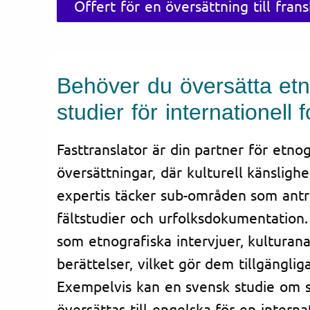
Offert för en översättning till fran
Behöver du översätta etn
studier för internationell 
Fasttranslator är din partner för etno
översättningar, där kulturell känslighe
expertis täcker sub-områden som antr
fältstudier och urfolksdokumentation.
som etnografiska intervjuer, kulturanal
berättelser, vilket gör dem tillgänglig
Exempelvis kan en svensk studie om 
översättas till engelska för en internati