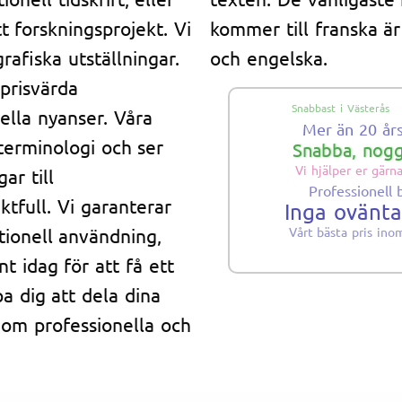
tt forskningsprojekt. Vi
kommer till franska är
afiska utställningar.
och engelska.
prisvärda
Snabbast i Västerås
ella nyanser. Våra
Mer än 20 år
 terminologi och ser
Snabba, nogg
Vi hjälper er gärn
ar till
Professionell 
ktfull. Vi garanterar
Inga ovänt
tionell användning,
Vårt bästa pris ino
t idag för att få ett
pa dig att dela dina
nom professionella och