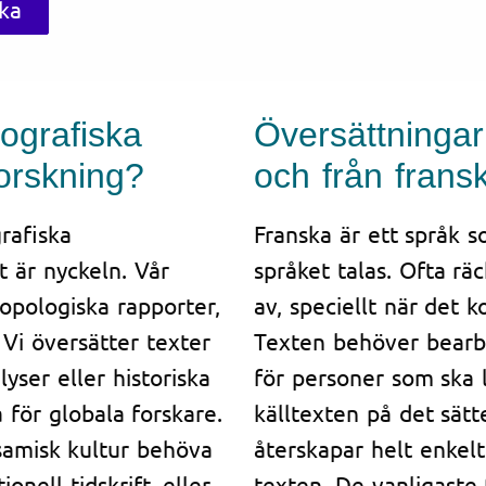
ska
ografiska
Översättningar 
forskning?
och från frans
grafiska
Franska är ett språk 
t är nyckeln. Vår
språket talas. Ofta räc
opologiska rapporter,
av, speciellt när det 
 Vi översätter texter
Texten behöver bearbet
yser eller historiska
för personer som ska 
a för globala forskare.
källtexten på det sätt
samisk kultur behöva
återskapar helt enkel
onell tidskrift, eller
texten. De vanligaste 