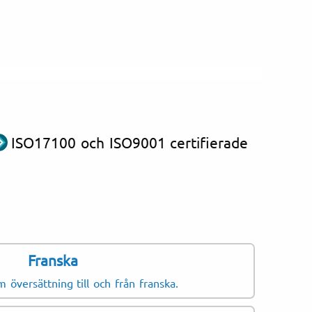
ISO17100 och ISO9001 certifierade
Franska
grafisk forskning och
r som ofta behöver
 översättning till och från franska.