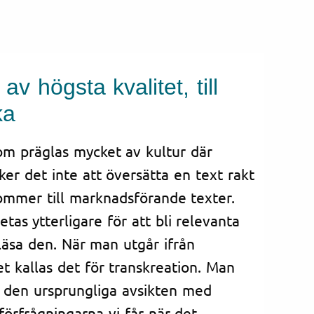
av högsta kvalitet, till
ka
som präglas mycket av kultur där
ker det inte att översätta en text rakt
kommer till marknadsförande texter.
as ytterligare för att bli relevanta
läsa den. När man utgår ifrån
et kallas det för transkreation. Man
t den ursprungliga avsikten med
förfrågningarna vi får när det