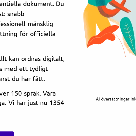
dentiella dokument. Du
st: snabb
essionell mänsklig
tning för officiella
lt kan ordnas digitalt,
s med ett tydligt
änst du har fått.
över 150 språk. Våra
AI-översättningar in
a. Vi har just nu 1354