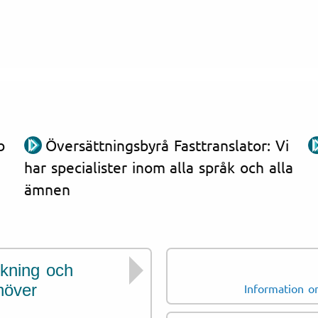
b
Översättningsbyrå Fasttranslator: Vi
har specialister inom alla språk och alla
ämnen
skning och
Dokument för etno
höver
kulturella studie
Information om
översättas.