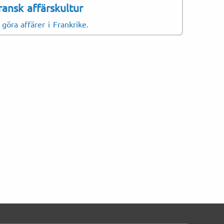
ransk affärskultur
 göra affärer i Frankrike.
er
exter