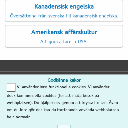
Kanadensisk engelska
Översättning från svenska till kanadensisk engelska.
Amerikansk affärskultur
Att göra affärer i USA.
Godkänna kakor
E-post
Telefon
Adress
Vi använder inte funktionella cookies. Vi använder
Mejla oss gärna
Mån–Fre
dock kommersiella cookies (för att mäta besök på
så kontaktar vi
8.00–17.00
Våra kontor
webbplatsen). Du hjälper oss genom att kryssa i rutan. Även
er!
om du inte gör det kan du fortfarande använda webbplatsen
08-58 09 78
helt normalt.
Mejla oss
77