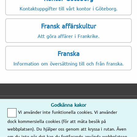
Kontaktuppgifter till vårt kontor i Göteborg.
Fransk affärskultur
Att göra affärer i Frankrike.
Franska
Information om översättning till och från franska.
Godkänna kakor
E-post
Telefon
Adress
Vi använder inte funktionella cookies. Vi använder
Mejla oss gärna
Mån–Fre
dock kommersiella cookies (för att mäta besök på
så kontaktar vi
8.00–17.00
Våra kontor
webbplatsen). Du hjälper oss genom att kryssa i rutan. Även
er!
om du inte gör det kan du fortfarande använda webbplatsen