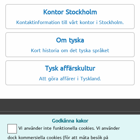
Kontor Stockholm
Kontaktinformation till vårt kontor i Stockholm.
Om tyska
Kort historia om det tyska språket
Tysk affärskultur
Att göra affärer i Tyskland.
Godkänna kakor
E-post
Telefon
Adress
Vi använder inte funktionella cookies. Vi använder
Mejla oss gärna
Mån–Fre
dock kommersiella cookies (för att mäta besök på