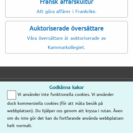
Fransk affärskultur
Att göra affärer i Frankrike.
Auktoriserade översättare
Våra översättare är auktoriserade av
Kammarkollegiet.
Godkänna kakor
E-post
Telefon
Adress
Vi använder inte funktionella cookies. Vi använder
Mejla oss gärna
Mån–Fre
dock kommersiella cookies (för att mäta besök på
så kontaktar vi
8.00–17.00
Våra kontor
webbplatsen). Du hjälper oss genom att kryssa i rutan. Även
er!
om du inte gör det kan du fortfarande använda webbplatsen
08-58 09 78
helt normalt.
Mejla oss
77