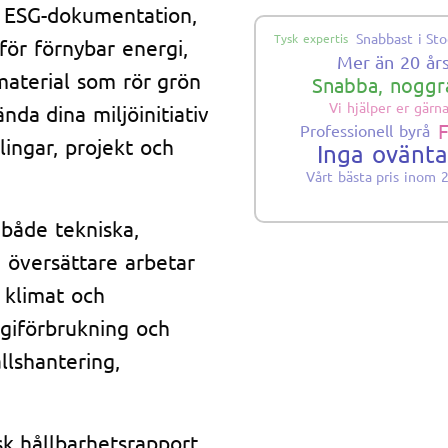
, ESG-dokumentation,
Snabbast i St
Tysk expertis
 för förnybar energi,
Mer än 20 år
aterial som rör grön
Snabba, noggra
Vi hjälper er gärn
nda dina miljöinitiativ
F
Professionell byrå
lingar, projekt och
Inga ovänt
Vårt bästa pris inom 
 både tekniska,
a översättare arbetar
 klimat och
rgiförbrukning och
allshantering,
sk hållbarhetsrapport