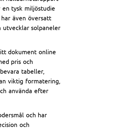
 en tysk miljöstudie
i har även översatt
 utvecklar solpaneler
ditt dokument online
med pris och
 bevara tabeller,
an viktig formatering,
 och använda efter
modersmål och har
ecision och