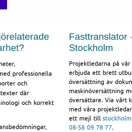
jörelaterade
Fasttranslator 
arhet?
Stockholm
Projektledarna på vår
heter,
erbjuda ett brett utbu
med professionella
översättning av dokum
porter och
maskinöversättning me
texter där
översättare. Via vårt 
inologi och korrekt
med våra projektledar
ett mejl till
stockholm
kansbedömningar,
08-58 09 78 77
.