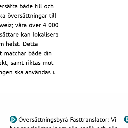
sätta både till och
ka översättningar till
hweiz; våra över 4 000
sättare kan lokalisera
om helst. Detta
et matchar både din
kt, samt riktas mot
ngen ska användas i.
Översättningsbyrå Fasttranslator: Vi
har specialister inom alla språk och alla