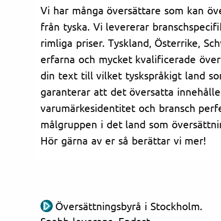
Vi har många översättare som kan över
från tyska. Vi levererar branschspecifi
rimliga priser. Tyskland, Österrike, Sc
erfarna och mycket kvalificerade över
din text till vilket tyskspråkigt land s
garanterar att det översatta innehåll
varumärkesidentitet och bransch perfe
målgruppen i det land som översättni
Hör gärna av er så berättar vi mer!
Översättningsbyrå i Stockholm.
Snabb leverans. Endast