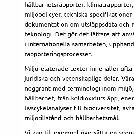
hållbarhetsrapporter, klimatrapporter
miljöpolicyer, tekniska specifikationer
dokumentation om utsläppsdata och m
teknologi. Det gör det lättare att anvä
i internationella samarbeten, upphand
rapporteringsprocesser.
Miljörelaterade texter innehåller ofta
juridiska och vetenskapliga delar. Vår
noggrant med terminologi inom miljö,
hållbarhet, från koldioxidutsläpp, ene
livscykelanalyser till biodiversitet, avf
miljötillstånd och hållbarhetsmål.
Vi kan till exempel översätta en sven