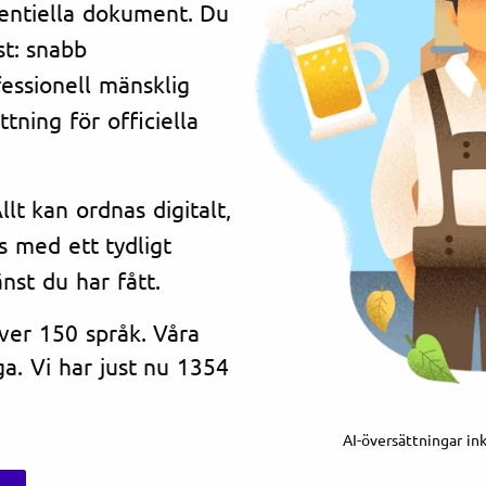
dentiella dokument. Du
st: snabb
essionell mänsklig
tning för officiella
lt kan ordnas digitalt,
s med ett tydligt
änst du har fått.
över 150 språk. Våra
a. Vi har just nu 1354
AI-översättningar in