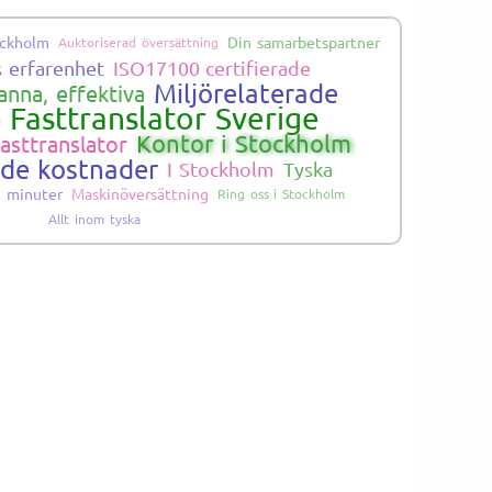
ockholm
Din samarbetspartner
Auktoriserad översättning
s erfarenhet
ISO17100 certifierade
Miljörelaterade
nna, effektiva
Fasttranslator Sverige
a
Kontor i Stockholm
asttranslator
ade kostnader
I Stockholm
Tyska
2 minuter
Maskinöversättning
Ring oss i Stockholm
Allt inom tyska