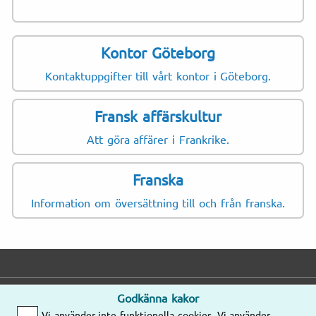
Kontor Göteborg
Kontaktuppgifter till vårt kontor i Göteborg.
Fransk affärskultur
Att göra affärer i Frankrike.
Franska
Information om översättning till och från franska.
Godkänna kakor
E-post
Telefon
Adress
Vi använder inte funktionella cookies. Vi använder