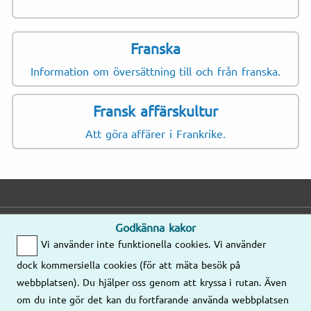
Franska
Information om översättning till och från franska.
Fransk affärskultur
Att göra affärer i Frankrike.
Godkänna kakor
E-post
Telefon
Adress
Vi använder inte funktionella cookies. Vi använder
Mejla oss gärna
Mån–Fre
dock kommersiella cookies (för att mäta besök på
så kontaktar vi
8.00–17.00
Våra kontor
webbplatsen). Du hjälper oss genom att kryssa i rutan. Även
er!
om du inte gör det kan du fortfarande använda webbplatsen