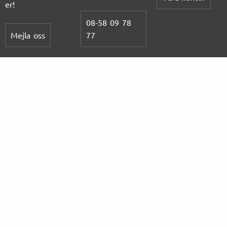
er!
08-58 09 78
Mejla oss
77