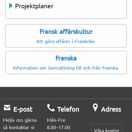
Projektplaner
Fransk affärskultur
Att göra affärer i Frankrike.
Franska
Information om översättning till och från franska.
E-post
Telefon
Adress
Mejla oss gärna
Mån–Fre
så kontaktar vi
8.00–17.00
Våra kontor