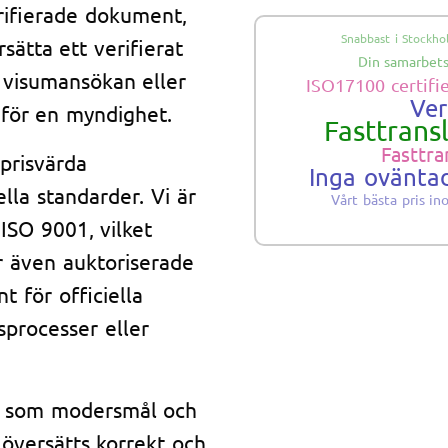
erifierade dokument,
Snabbast i Stockho
sätta ett verifierat
Din samarbets
n visumansökan eller
ISO17100 certifi
Ver
a för en myndighet.
Fasttrans
Fasttra
prisvärda
Inga ovänta
lla standarder. Vi är
Vårt bästa pris i
ISO 9001, vilket
er även auktoriserade
 för officiella
sprocesser eller
et som modersmål och
r översätts korrekt och