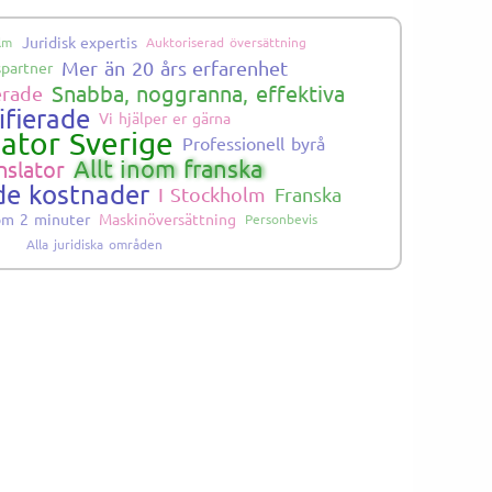
Juridisk expertis
lm
Auktoriserad översättning
Mer än 20 års erfarenhet
partner
Snabba, noggranna, effektiva
erade
ifierade
Vi hjälper er gärna
lator Sverige
Professionell byrå
Allt inom franska
nslator
de kostnader
I Stockholm
Franska
nom 2 minuter
Maskinöversättning
Personbevis
Alla juridiska områden