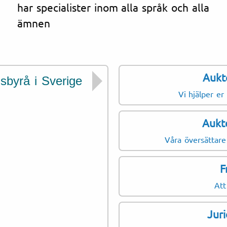
har specialister inom alla språk och alla
ämnen
Aukt
sbyrå i Sverige
Dokument som vi 
Vi hjälper er
Domstolsbeslut
Aukt
Testamenten
Fullmakter
Våra översättare
Adoptionshandlingar
F
Föräldraskapsintyg
Att
Hyresavtal
Fastighetsdokument
Juri
Försäkringsbevis