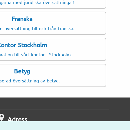
 gärna med juridiska översättningar!
Företag
Licensa
Franska
 översättning till och från franska.
Kontor Stockholm
ation till vårt kontor i Stockholm.
Betyg
serad översättning av betyg.
Adress