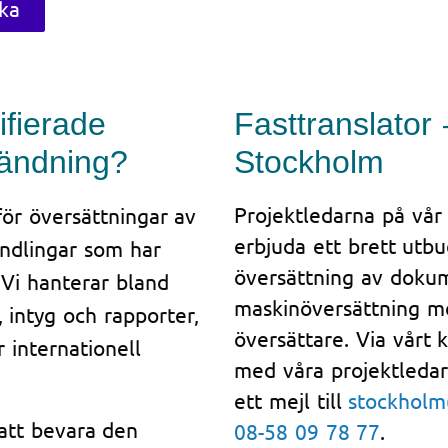
ska
ifierade
Fasttranslator 
vändning?
Stockholm
Projektledarna på vår
 för översättningar av
erbjuda ett brett utbu
andlingar som har
översättning av dokum
. Vi hanterar bland
maskinöversättning me
, intyg och rapporter,
översättare. Via vårt 
r internationell
med våra projektledar
ett mejl till
stockholm
 att bevara den
08-58 09 78 77
.