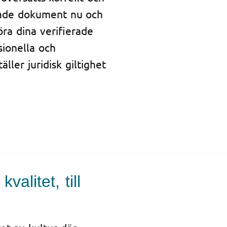
erade dokument nu och
öra dina verifierade
sionella och
äller juridisk giltighet
alitet, till