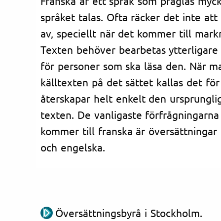
Franska är ett språk som präglas myck
språket talas. Ofta räcker det inte att
av, speciellt när det kommer till mar
Texten behöver bearbetas ytterligare f
för personer som ska läsa den. När ma
källtexten på det sättet kallas det fö
återskapar helt enkelt den ursprungl
texten. De vanligaste förfrågningarna 
kommer till franska är översättningar 
och engelska.
Översättningsbyrå i Stockholm.