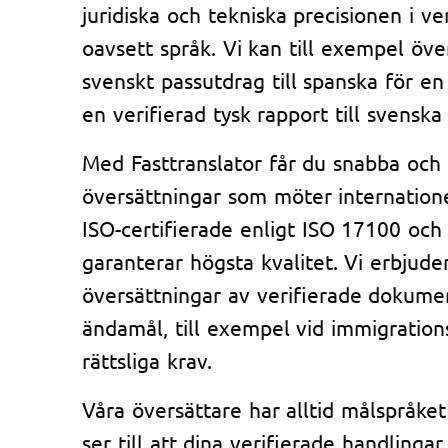
juridiska och tekniska precisionen i v
oavsett språk. Vi kan till exempel över
svenskt passutdrag till spanska för e
en verifierad tysk rapport till svensk
Med Fasttranslator får du snabba och 
översättningar som möter internatione
ISO-certifierade enligt ISO 17100 och 
garanterar högsta kvalitet. Vi erbjud
översättningar av verifierade dokument
ändamål, till exempel vid immigration
rättsliga krav.
Våra översättare har alltid målspråk
ser till att dina verifierade handlinga