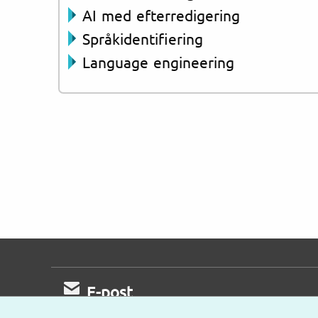
AI med efterredigering
Språkidentifiering
Language engineering
E-post
Mejla oss gärna