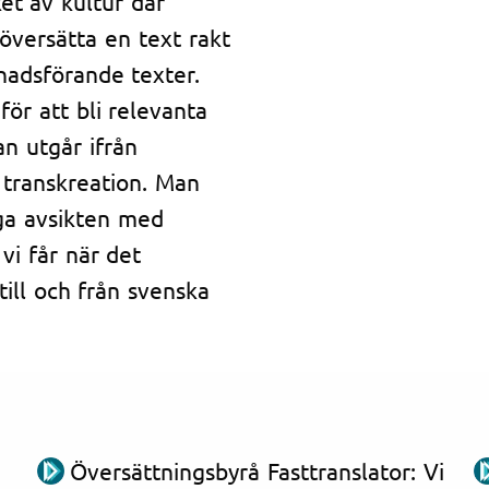
et av kultur där
 översätta en text rakt
knadsförande texter.
ör att bli relevanta
n utgår ifrån
r transkreation. Man
iga avsikten med
vi får när det
till och från svenska
Översättningsbyrå Fasttranslator: Vi