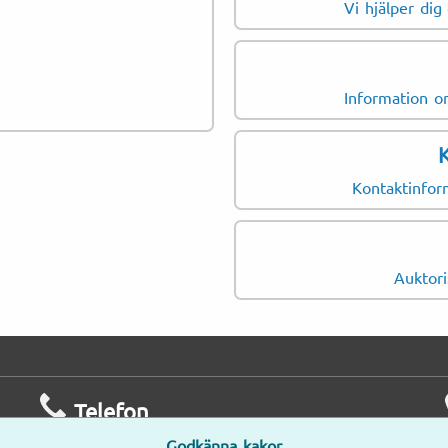
Vi hjälper dig
Körkort
Fordonscertifikat
Information om
Kontaktinform
Auktori
Telefon
Godkänna kakor
Mån–Fre