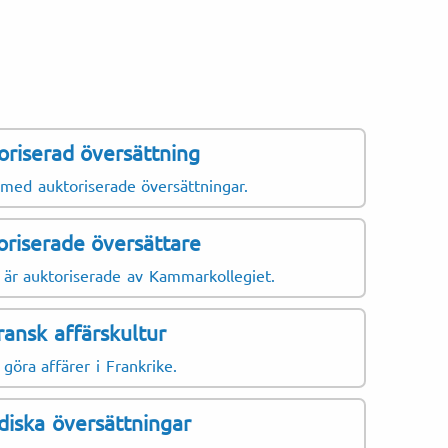
oriserad översättning
ofta översätter:
Dokum
 med auktoriserade översättningar.
Referen
oriserade översättare
CV
Personl
 är auktoriserade av Kammarkollegiet.
Företag
ransk affärskultur
Handels
 göra affärer i Frankrike.
Årsredo
Revisor
diska översättningar
Skatteb