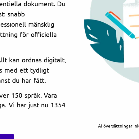
dentiella dokument. Du
st: snabb
essionell mänsklig
tning för officiella
lt kan ordnas digitalt,
s med ett tydligt
änst du har fått.
över 150 språk. Våra
a. Vi har just nu 1354
AI-översättningar in