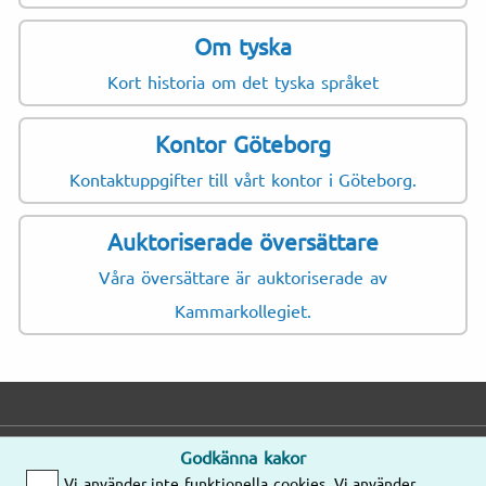
Om tyska
Kort historia om det tyska språket
Kontor Göteborg
Kontaktuppgifter till vårt kontor i Göteborg.
Auktoriserade översättare
Våra översättare är auktoriserade av
Kammarkollegiet.
Godkänna kakor
E-post
Telefon
Adress
Vi använder inte funktionella cookies. Vi använder