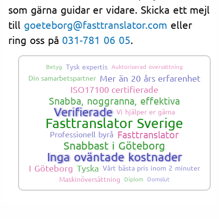
som gärna guidar er vidare. Skicka ett mejl
till
goeteborg@fasttranslator.com
eller
ring oss på
031-781 06 05
.
Tysk expertis
Betyg
Auktoriserad översättning
Mer än 20 års erfarenhet
Din samarbetspartner
ISO17100 certifierade
Snabba, noggranna, effektiva
Verifierade
Vi hjälper er gärna
Fasttranslator Sverige
Fasttranslator
Professionell byrå
Snabbast i Göteborg
Inga oväntade kostnader
I Göteborg
Tyska
Vårt bästa pris inom 2 minuter
Maskinöversättning
Diplom
Domslut