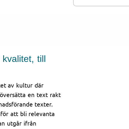
alitet, till
et av kultur där
 översätta en text rakt
knadsförande texter.
ör att bli relevanta
n utgår ifrån