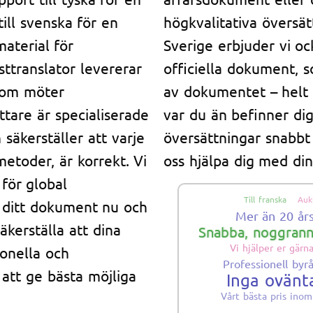
till svenska för en
högkvalitativa översät
material för
Sverige erbjuder vi oc
sttranslator levererar
officiella dokument, s
 som möter
av dokumentet – helt p
ttare är specialiserade
var du än befinner dig 
säkerställer att varje
översättningar snabbt 
metoder, är korrekt. Vi
oss hjälpa dig med di
för global
Till franska
Auk
 ditt dokument nu och
Mer än 20 år
äkerställa att dina
Snabba, noggranna
Vi hjälper er gärn
ionella och
Professionell byr
å att ge bästa möjliga
Inga ovänt
Vårt bästa pris ino