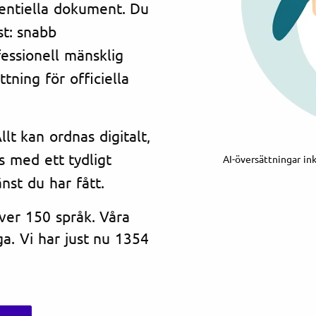
dentiella dokument. Du
st: snabb
essionell mänsklig
tning för officiella
lt kan ordnas digitalt,
s med ett tydligt
AI-översättningar in
änst du har fått.
över 150 språk. Våra
a. Vi har just nu 1354