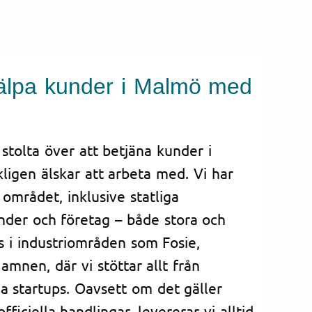
hjälpa kunder i Malmö med
 stolta över att betjäna kunder i
ligen älskar att arbeta med. Vi har
området, inklusive statliga
nder och företag – både stora och
s i industriområden som Fosie,
mnen, där vi stöttar allt från
ala startups. Oavsett om det gäller
ficiella handlingar, levererar vi alltid