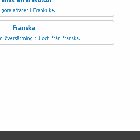
erinärmedicin och djurhälsa
 göra affärer i Frankrike.
 översättas.
Franska
 översättning till och från franska.