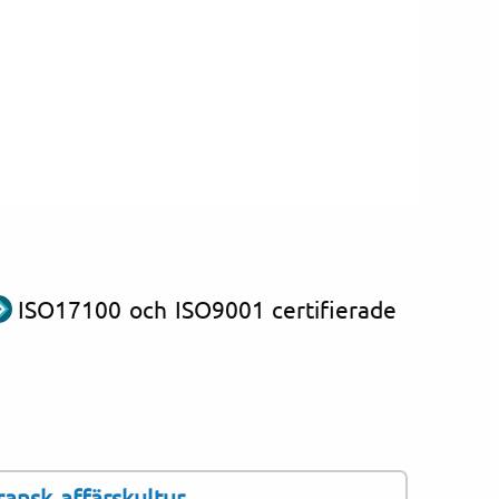
ISO17100 och ISO9001 certifierade
ransk affärskultur