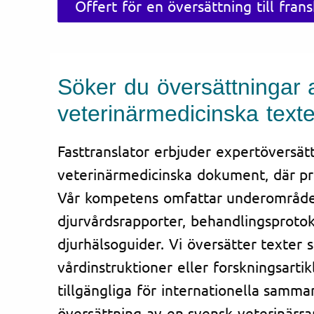
Offert för en översättning till fran
Söker du översättningar 
veterinärmedicinska texte
Fasttranslator erbjuder expertöversätt
veterinärmedicinska dokument, där pr
Vår kompetens omfattar underområd
djurvårdsrapporter, behandlingsprotok
djurhälsoguider. Vi översätter texter 
vårdinstruktioner eller forskningsartik
tillgängliga för internationella samm
översättning av en svensk veterinärrap