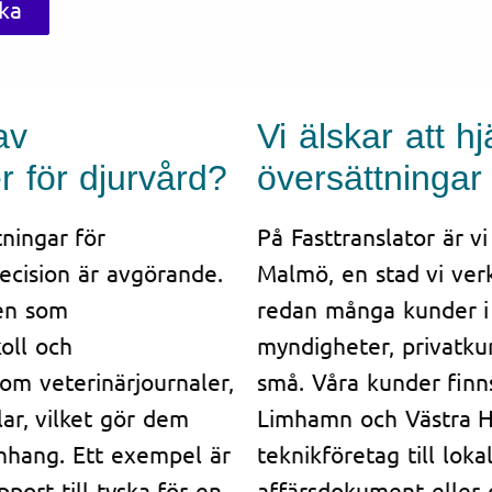
ska
av
Vi älskar att 
r för djurvård?
översättningar
ningar för
På Fasttranslator är vi
ecision är avgörande.
Malmö, en stad vi verk
en som
redan många kunder i 
oll och
myndigheter, privatku
som veterinärjournaler,
små. Våra kunder finn
lar, vilket gör dem
Limhamn och Västra Ha
anhang. Ett exempel är
teknikföretag till lok
port till tyska för en
affärsdokument eller of