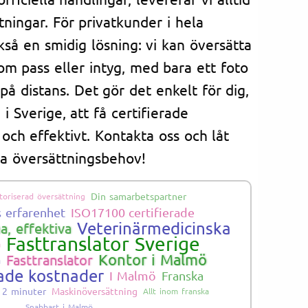
tningar. För privatkunder i hela
kså en smidig lösning: vi kan översätta
om pass eller intyg, med bara ett foto
å distans. Det gör det enkelt för dig,
i Sverige, att få certifierade
och effektivt. Kontakta oss och låt
na översättningsbehov!
Din samarbetspartner
toriserad översättning
s erfarenhet
ISO17100 certifierade
Veterinärmedicinska
, effektiva
Fasttranslator Sverige
a
Kontor i Malmö
Fasttranslator
å
ade kostnader
I Malmö
Franska
m 2 minuter
Maskinöversättning
Allt inom franska
Snabbast i Malmö