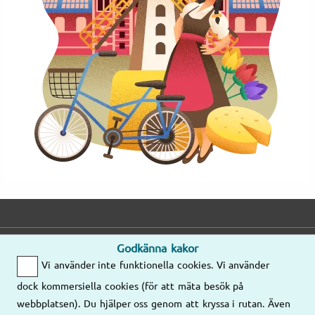
Godkänna kakor
E-post
Telefon
Adress
Vi använder inte funktionella cookies. Vi använder
Mejla oss gärna
Mån–Fre
dock kommersiella cookies (för att mäta besök på
så kontaktar vi
8.00–17.00
Våra kontor
webbplatsen). Du hjälper oss genom att kryssa i rutan. Även
er!