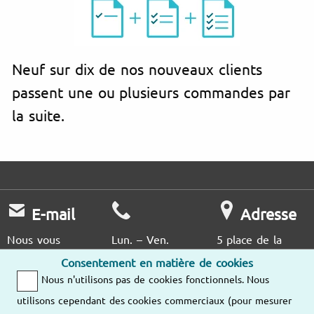
Neuf sur dix de nos nouveaux clients
passent une ou plusieurs commandes par
la suite.
E-mail
Adresse
Nous vous
Lun. – Ven.
5 place de la
répondrons dès
9h00 – 18h00
Pyramide
Consentement en matière de cookies
que possible.
Tour Ariane, La
Nous n'utilisons pas de cookies fonctionnels. Nous
Défense 9
utilisons cependant des cookies commerciaux (pour mesurer
92088 Paris