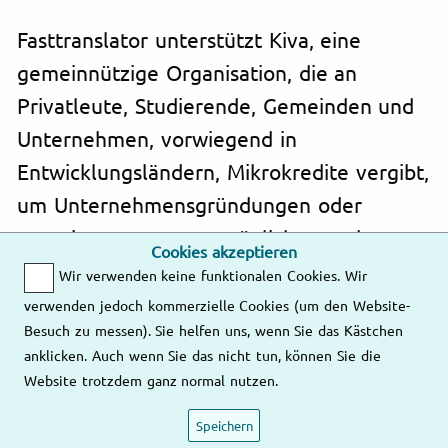
Fasttranslator unterstützt Kiva, eine
gemeinnützige Organisation, die an
Privatleute, Studierende, Gemeinden und
Unternehmen, vorwiegend in
Entwicklungsländern, Mikrokredite vergibt,
um Unternehmensgründungen oder
-erweiterungen zu ermöglichen und
Cookies akzeptieren
Menschen dabei zu helfen, ihre Familien
Wir verwenden keine funktionalen Cookies. Wir
besser zu versorgen.
verwenden jedoch kommerzielle Cookies (um den Website-
Besuch zu messen). Sie helfen uns, wenn Sie das Kästchen
anklicken. Auch wenn Sie das nicht tun, können Sie die
Website trotzdem ganz normal nutzen.
Speichern
E-Mail
Telefon
Adresse