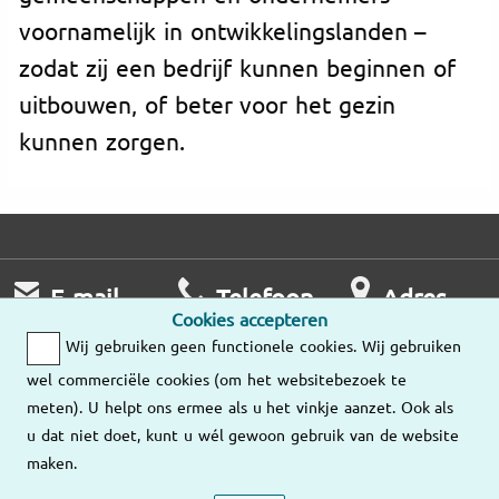
voornamelijk in ontwikkelingslanden –
zodat zij een bedrijf kunnen beginnen of
uitbouwen, of beter voor het gezin
kunnen zorgen.
E-mail
Telefoon
Adres
Cookies accepteren
Wij nemen zo
Ma – Vr
Wij gebruiken geen functionele cookies. Wij gebruiken
snel mogelijk
9:00 – 18:00
Onze
wel commerciële cookies (om het websitebezoek te
contact met u op.
vestigingen
meten). U helpt ons ermee als u het vinkje aanzet. Ook als
036-534 89 10
u dat niet doet, kunt u wél gewoon gebruik van de website
Stuur ons een
maken.
e-mail