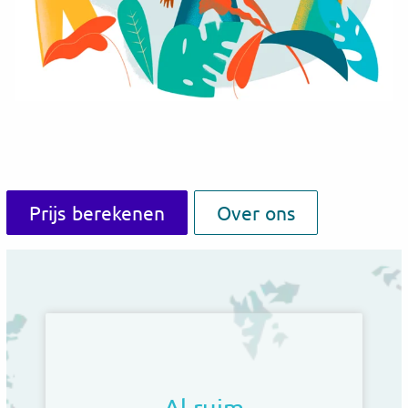
Prijs berekenen
Over ons
Al ruim