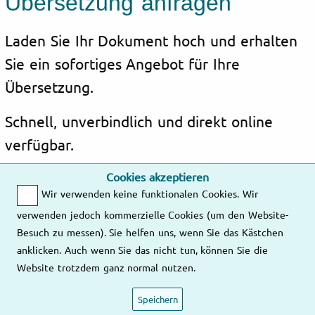
Übersetzung anfragen
Laden Sie Ihr Dokument hoch und erhalten
Sie ein sofortiges Angebot für Ihre
Übersetzung.
Schnell, unverbindlich und direkt online
verfügbar.
Cookies akzeptieren
Kosten berechnen
Wir verwenden keine funktionalen Cookies. Wir
verwenden jedoch kommerzielle Cookies (um den Website-
Besuch zu messen). Sie helfen uns, wenn Sie das Kästchen
anklicken. Auch wenn Sie das nicht tun, können Sie die
Website trotzdem ganz normal nutzen.
E-Mail
Telefon
Adresse
Wir melden uns
Mo – Fr
Speichern
so schnell wie
9:00 – 18:00